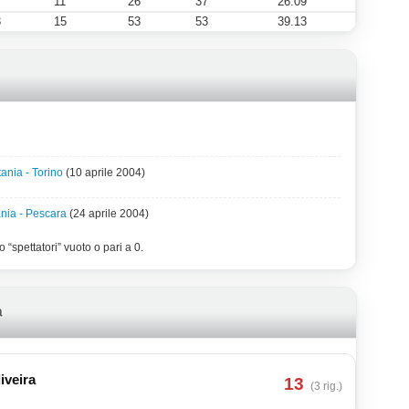
11
26
37
26.09
3
15
53
53
39.13
ania - Torino
(10 aprile 2004)
nia - Pescara
(24 aprile 2004)
 “spettatori” vuoto o pari a 0.
a
iveira
13
(3 rig.)