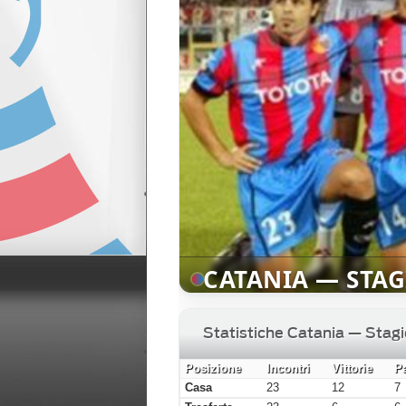
CATANIA — STAGI
Statistiche Catania — Stag
Posizione
Incontri
Vittorie
P
Casa
23
12
7