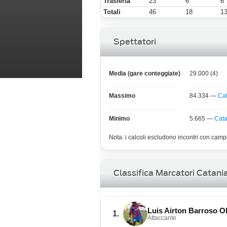
Trasferta
23
6
6
Totali
46
18
1
Spettatori
Media (gare conteggiate)
29.000 (4)
Massimo
84.334 —
Cat
Minimo
5.665 —
Cata
Nota: i calcoli escludono incontri con campo
Classifica Marcatori Catani
Luis Airton Barroso Ol
1.
Attaccante