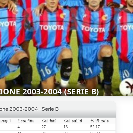
ONE 2003-2004 (SERIE B)
ione 2003-2004 · Serie B
areggi
Sconfitte
Gol fatti
Gol subiti
% Vittorie
4
27
16
52.17