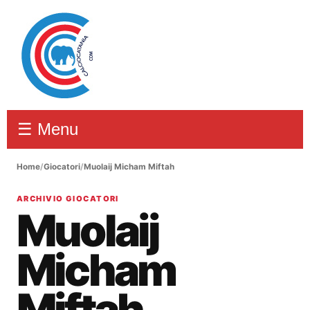
☰ Menu
Home
/
Giocatori
/
Muolaij Micham Miftah
ARCHIVIO GIOCATORI
Muolaij
Micham
Miftah