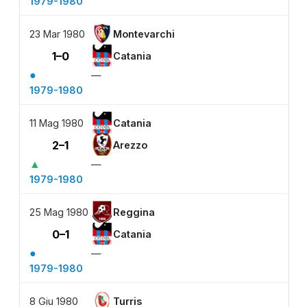
1979-1980
23 Mar 1980
Montevarchi
1–0
Catania
●
—
1979-1980
11 Mag 1980
Catania
2–1
Arezzo
▲
—
1979-1980
25 Mag 1980
Reggina
0–1
Catania
●
—
1979-1980
8 Giu 1980
Turris