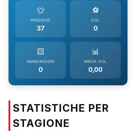
👕
⚽
PRESENZE
GOL
37
0
🟨
📊
AMMONIZIONI
MEDIA GOL
0
0,00
STATISTICHE PER
STAGIONE