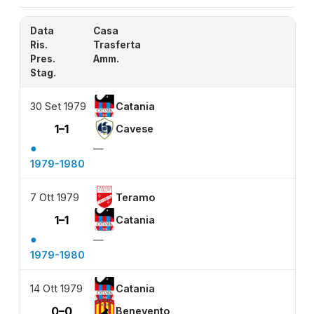
Data
Casa
Ris.
Trasferta
Pres.
Amm.
Stag.
30 Set 1979
Catania
1–1
Cavese
●
—
1979-1980
7 Ott 1979
Teramo
1–1
Catania
●
—
1979-1980
14 Ott 1979
Catania
0–0
Benevento