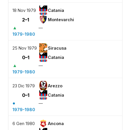
18 Nov 1979
Catania
2–1
Montevarchi
▲
—
1979-1980
25 Nov 1979
Siracusa
0–1
Catania
▲
—
1979-1980
23 Dic 1979
Arezzo
0–1
Catania
●
—
1979-1980
6 Gen 1980
Ancona