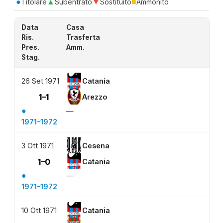
●
▲
▼
■
Titolare
Subentrato
Sostituito
Ammonito
Data
Casa
Ris.
Trasferta
Pres.
Amm.
Stag.
26 Set 1971
Catania
1–1
Arezzo
●
—
1971-1972
3 Ott 1971
Cesena
1–0
Catania
●
—
1971-1972
10 Ott 1971
Catania