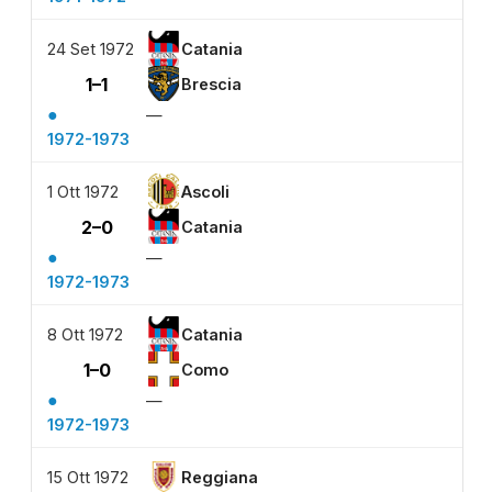
24 Set 1972
Catania
1–1
Brescia
●
—
1972-1973
1 Ott 1972
Ascoli
2–0
Catania
●
—
1972-1973
8 Ott 1972
Catania
1–0
Como
●
—
1972-1973
15 Ott 1972
Reggiana