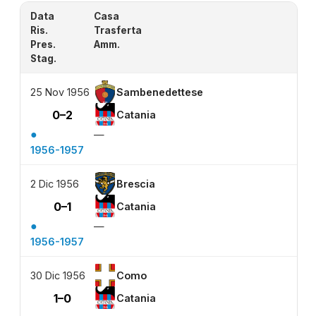
Data
Casa
Ris.
Trasferta
Pres.
Amm.
Stag.
25 Nov 1956
Sambenedettese
0–2
Catania
●
—
1956-1957
2 Dic 1956
Brescia
0–1
Catania
●
—
1956-1957
30 Dic 1956
Como
1–0
Catania