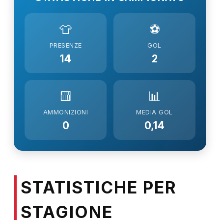
👕
⚽
PRESENZE
GOL
14
2
🟨
📊
AMMONIZIONI
MEDIA GOL
0
0,14
STATISTICHE PER
STAGIONE