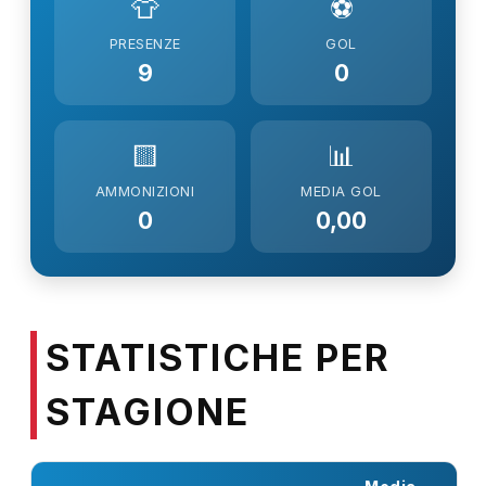
👕
⚽
PRESENZE
GOL
9
0
🟨
📊
AMMONIZIONI
MEDIA GOL
0
0,00
STATISTICHE PER
STAGIONE