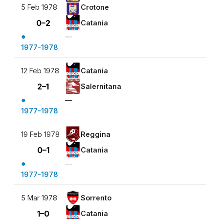
5 Feb 1978
Crotone
0–2
Catania
●
—
1977-1978
12 Feb 1978
Catania
2–1
Salernitana
●
—
1977-1978
19 Feb 1978
Reggina
0–1
Catania
●
—
1977-1978
5 Mar 1978
Sorrento
1–0
Catania