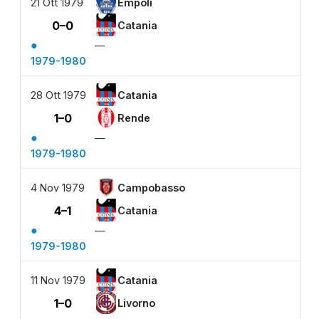
21 Ott 1979
Empoli
0–0
Catania
●
—
1979-1980
28 Ott 1979
Catania
1–0
Rende
●
—
1979-1980
4 Nov 1979
Campobasso
4–1
Catania
●
—
1979-1980
11 Nov 1979
Catania
1–0
Livorno