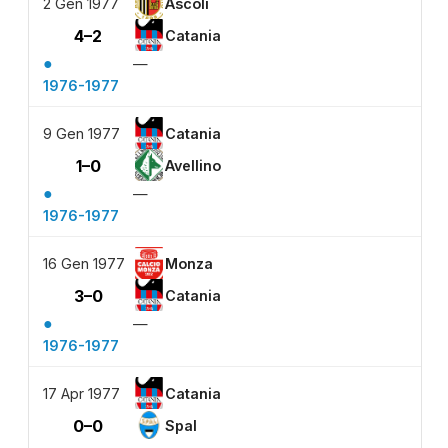
2 Gen 1977
Ascoli
4–2
Catania
●
—
1976-1977
9 Gen 1977
Catania
1–0
Avellino
●
—
1976-1977
16 Gen 1977
Monza
3–0
Catania
●
—
1976-1977
17 Apr 1977
Catania
0–0
Spal