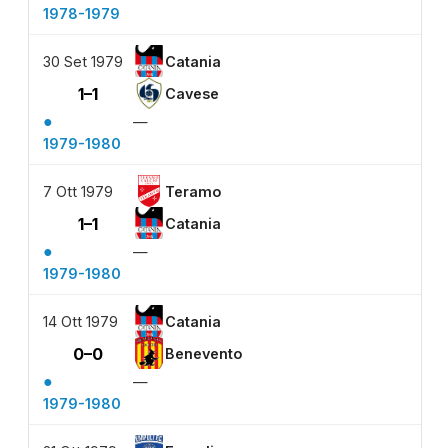
1978-1979
30 Set 1979
Catania
1–1
Cavese
●
—
1979-1980
7 Ott 1979
Teramo
1–1
Catania
●
—
1979-1980
14 Ott 1979
Catania
0–0
Benevento
●
—
1979-1980