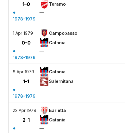
1–0
Teramo
●
—
1978-1979
1 Apr 1979
Campobasso
0–0
Catania
●
—
1978-1979
8 Apr 1979
Catania
1–1
Salernitana
●
—
1978-1979
22 Apr 1979
Barletta
2–1
Catania
●
—