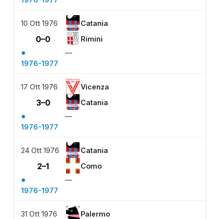
10 Ott 1976
Catania
0–0
Rimini
●
—
1976-1977
17 Ott 1976
Vicenza
3–0
Catania
●
—
1976-1977
24 Ott 1976
Catania
2–1
Como
●
—
1976-1977
31 Ott 1976
Palermo