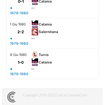
0–1
Catania
●
—
1979-1980
1 Giu 1980
Catania
2–2
Salernitana
●
—
1979-1980
8 Giu 1980
Turris
1–0
Catania
●
—
1979-1980
Copyright 2013-2022 CalcioCataniaCom