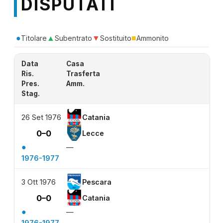
DISPUTATI
●
▲
▼
■
Titolare
Subentrato
Sostituito
Ammonito
Data
Casa
Ris.
Trasferta
Pres.
Amm.
Stag.
26 Set 1976
Catania
0–0
Lecce
●
—
1976-1977
3 Ott 1976
Pescara
0–0
Catania
●
—
1976-1977