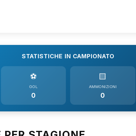
STATISTICHE IN CAMPIONATO
⚽
🟨
GOL
AMMONIZIONI
0
0
E PER STAGIONE