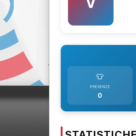
V
👕
PRESENZE
0
STATISTICH