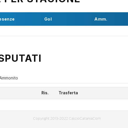
esenze
Gol
Amm.
SPUTATI
Ammonito
Ris.
Trasferta
Copyright 2013-2022 CalcioCataniaCom