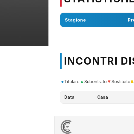
Stagione
Pr
INCONTRI DI
●
▲
▼
■
Titolare
Subentrato
Sostituito
Data
Casa