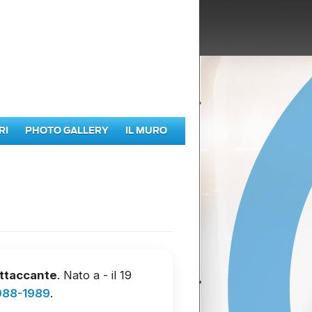
RI
PHOTO GALLERY
IL MURO
ttaccante
. Nato a - il 19
988-1989
.