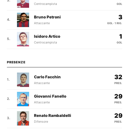
3.
Centrocampista
GOL
3
Bruno Petroni
4.
Attaccante
GOL · 1 RIG.
1
Isidoro Artico
5.
Centrocampista
GOL
PRESENZE
32
Carlo Facchin
1.
Attaccante
PRES.
29
Giovanni Fanello
2.
Attaccante
PRES.
29
Renato Rambaldelli
3.
Difensore
PRES.