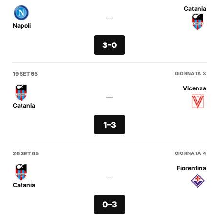
Catania
—
Napoli
3–0
19 SET 65
GIORNATA 3
Vicenza
—
Catania
1–3
26 SET 65
GIORNATA 4
Fiorentina
—
Catania
0–3