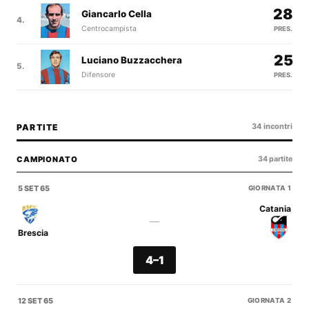
28
Giancarlo Cella
4.
Centrocampista
PRES.
25
Luciano Buzzacchera
5.
Difensore
PRES.
34 incontri
PARTITE
CAMPIONATO
34 partite
5 SET 65
GIORNATA 1
Catania
—
Brescia
4–1
12 SET 65
GIORNATA 2