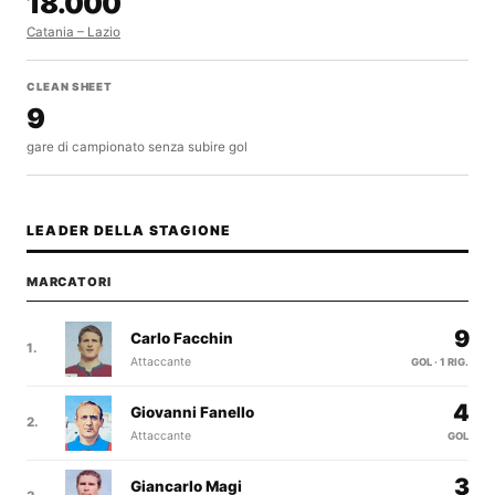
18.000
Catania – Lazio
CLEAN SHEET
9
gare di campionato senza subire gol
LEADER DELLA STAGIONE
MARCATORI
9
Carlo Facchin
1.
Attaccante
GOL · 1 RIG.
4
Giovanni Fanello
2.
Attaccante
GOL
3
Giancarlo Magi