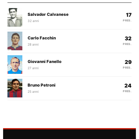
Salvador Calvanese
17
32 anni
PRES.
Carlo Facchin
32
28 anni
PRES.
Giovanni Fanello
29
27 anni
PRES.
Bruno Petroni
24
25 anni
PRES.