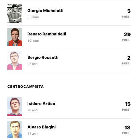
Giorgio Michelotti
5
30 anni
PRES.
Renato Rambaldelli
29
30 anni
PRES.
Sergio Rossetti
2
22 anni
PRES.
CENTROCAMPISTA
Isidoro Artico
15
20 anni
PRES.
Alvaro Biagini
18
31 anni
PRES.