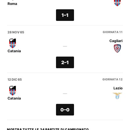
Roma
1–1
28 NOV 65
GIORNATA 11
Cagliari
—
Catania
2–1
12 DIC 65
GIORNATA 12
Lazio
—
Catania
0–0
MOSTRA TUTTE LE 34 PARTITE DI CAMPIONATO