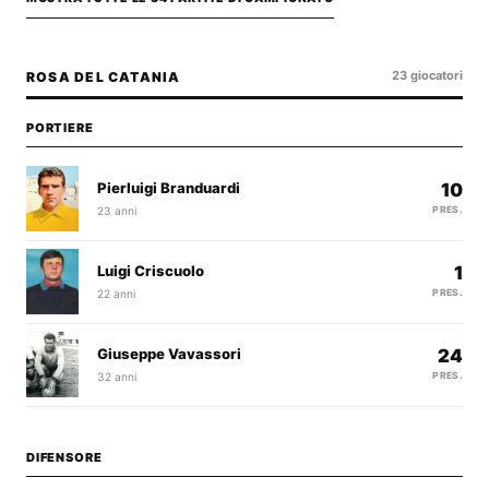
23 giocatori
ROSA DEL CATANIA
PORTIERE
Pierluigi Branduardi
10
23 anni
PRES.
Luigi Criscuolo
1
22 anni
PRES.
Giuseppe Vavassori
24
32 anni
PRES.
DIFENSORE