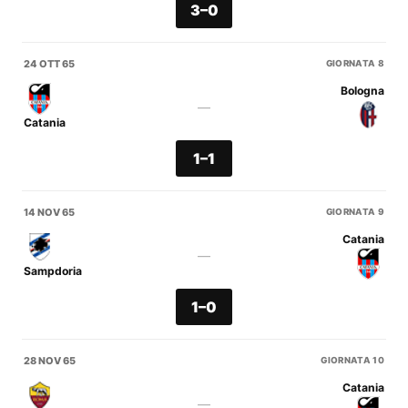
3–0
24 OTT 65
GIORNATA 8
Bologna
—
Catania
1–1
14 NOV 65
GIORNATA 9
Catania
—
Sampdoria
1–0
28 NOV 65
GIORNATA 10
Catania
—