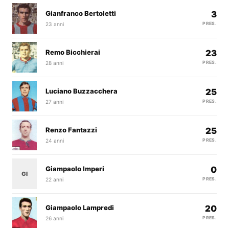
Gianfranco Bertoletti
3
23 anni
PRES.
Remo Bicchierai
23
28 anni
PRES.
Luciano Buzzacchera
25
27 anni
PRES.
Renzo Fantazzi
25
24 anni
PRES.
Giampaolo Imperi
0
GI
22 anni
PRES.
Giampaolo Lampredi
20
26 anni
PRES.