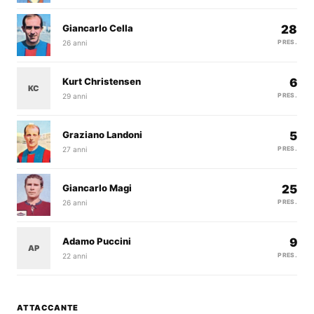
Giancarlo Cella
28
26 anni
PRES.
Kurt Christensen
6
KC
29 anni
PRES.
Graziano Landoni
5
27 anni
PRES.
Giancarlo Magi
25
26 anni
PRES.
Adamo Puccini
9
AP
22 anni
PRES.
ATTACCANTE