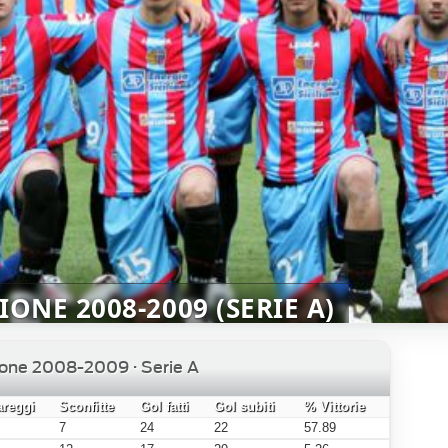
ONE 2008-2009 (SERIE A)
ione 2008-2009 · Serie A
areggi
Sconfitte
Gol fatti
Gol subiti
% Vittorie
7
24
22
57.89