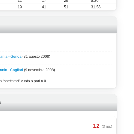
12
17
29
5.26
19
41
51
31.58
tania - Genoa
(31 agosto 2008)
ania - Cagliari
(9 novembre 2008)
 “spettatori” vuoto o pari a 0.
a
12
(3 rig.)