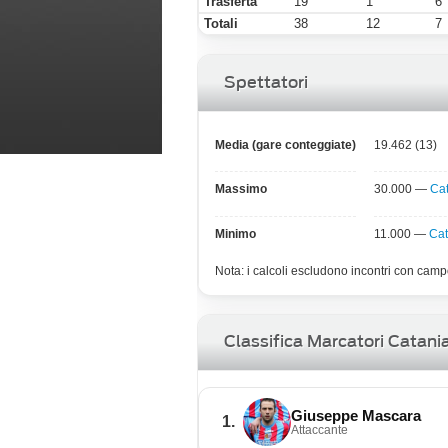
Trasferta
19
1
6
Totali
38
12
7
Spettatori
Media (gare conteggiate)
19.462 (13)
Massimo
30.000 —
Ca
Minimo
11.000 —
Cat
Nota: i calcoli escludono incontri con campo
Classifica Marcatori Catani
Giuseppe Mascara
1.
Attaccante