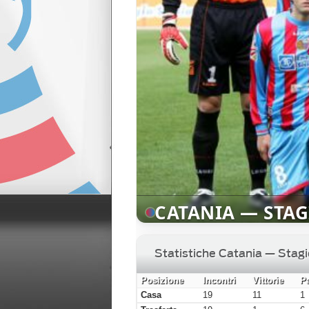
CATANIA — STAGI
Statistiche Catania — Stag
Posizione
Incontri
Vittorie
P
Casa
19
11
1