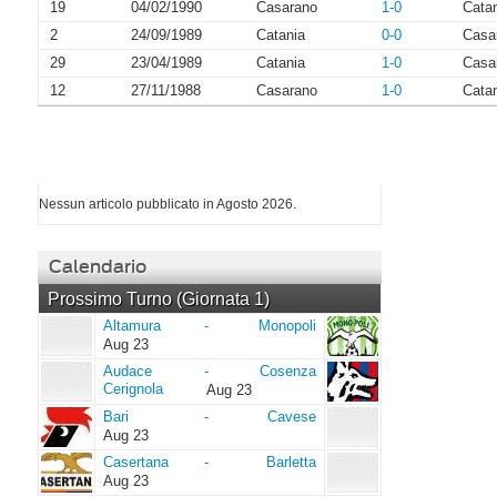
19
04/02/1990
Casarano
1-0
Cata
2
24/09/1989
Catania
0-0
Casa
29
23/04/1989
Catania
1-0
Casa
12
27/11/1988
Casarano
1-0
Cata
I più letti di Agosto 2026
Nessun articolo pubblicato in Agosto 2026.
Calendario
Prossimo Turno (Giornata 1)
Altamura
Monopoli
Altamura
-
Monopoli
Aug 23
Audace
Cosenza
Audace
-
Cosenza
Cerignola
Cerignola
Aug 23
Bari
Cavese
Bari
-
Cavese
Aug 23
Casertana
Barletta
Casertana
-
Barletta
Aug 23