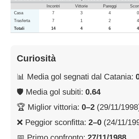
Incontri
Vittorie
Pareggi
Sconf
Casa
7
3
4
0
Trasferta
7
1
2
4
Totali
14
4
6
4
Curiosità
📊 Media gol segnati dal Catania:
🛡 Media gol subiti:
0.64
🏆 Miglior vittoria:
0–2
(29/11/1998
❌ Peggior sconfitta:
2–0
(24/11/19
📅 Primo confronto:
27/11/1988