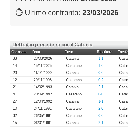
⏱ Ultimo confronto:
23/03/2026
Dettaglio precedenti con il Catania
Giornata
Data
Casa
Risultato
Trasfe
33
23/03/2026
Catania
1-1
Casa
14
15/11/2025
Casarano
1-0
Cata
29
11/04/1999
Catania
0-0
Casa
12
29/11/1998
Casarano
0-2
Cata
21
14/02/1993
Catania
2-1
Casa
4
20/09/1992
Casarano
0-0
Cata
27
12/04/1992
Catania
1-1
Casa
10
24/11/1991
Casarano
2-0
Cata
32
26/05/1991
Casarano
0-0
Cata
15
06/01/1991
Catania
2-1
Casa