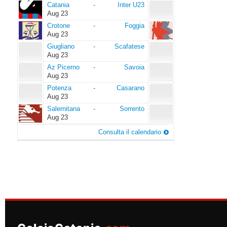
Catania
Inter
Catania
-
Inter U23
U23
Aug 23
Crotone
Foggia
Crotone
-
Foggia
Aug 23
Giugliano
Scafatese
Giugliano
-
Scafatese
Aug 23
Az
Savoia
Az Picerno
-
Savoia
Picerno
Aug 23
Potenza
Casarano
Potenza
-
Casarano
Aug 23
Salernitana
Sorrento
Salernitana
-
Sorrento
Aug 23
Consulta il calendario