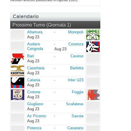
Nessun articolo pubblicato in Agosto 2026.
Calendario
Prossimo Turno (Giornata 1)
Altamura
Monopoli
Altamura
-
Monopoli
Aug 23
Audace
Cosenza
Audace
-
Cosenza
Cerignola
Cerignola
Aug 23
Bari
Cavese
Bari
-
Cavese
Aug 23
Casertana
Barletta
Casertana
-
Barletta
Aug 23
Catania
Inter
Catania
-
Inter U23
U23
Aug 23
Crotone
Foggia
Crotone
-
Foggia
Aug 23
Giugliano
Scafatese
Giugliano
-
Scafatese
Aug 23
Az
Savoia
Az Picerno
-
Savoia
Picerno
Aug 23
Potenza
Casarano
Potenza
-
Casarano