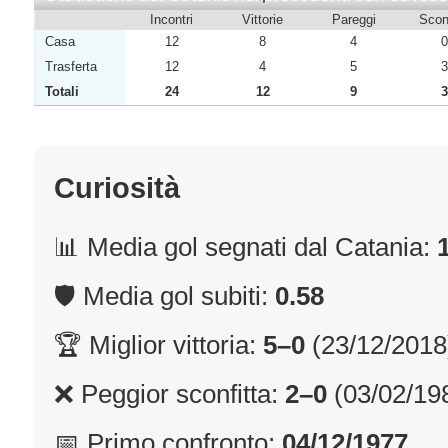
Incontri
Vittorie
Pareggi
Sconf
Casa
12
8
4
0
Trasferta
12
4
5
3
Totali
24
12
9
3
Curiosità
📊 Media gol segnati dal Catania:
🛡 Media gol subiti:
0.58
🏆 Miglior vittoria:
5–0
(23/12/2018
❌ Peggior sconfitta:
2–0
(03/02/19
📅 Primo confronto:
04/12/1977