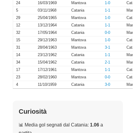
24
16/03/1969
Mantova
1-0
Cat
5
03/11/1968
Catania
1-1
Man
29
25/04/1965
Mantova
1-0
Cat
12
13/12/1964
Catania
1-1
Man
32
17/05/1964
Catania
0-0
Man
15
29/12/1963
Mantova
1-0
Cat
31
28/04/1963
Mantova
3-1
Cat
14
23/12/1962
Catania
1-1
Man
34
15/04/1962
Catania
2-1
Man
17
17/12/1961
Mantova
1-1
Cat
23
28/02/1960
Mantova
0-0
Cat
4
11/10/1959
Catania
3-0
Man
Curiosità
📊 Media gol segnati dal Catania:
1.06
a
partita