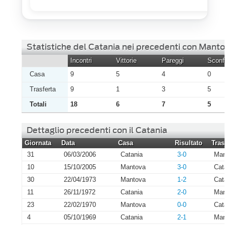
Statistiche del Catania nei precedenti con Mant
Incontri
Vittorie
Pareggi
Sconfi
Casa
9
5
4
0
Trasferta
9
1
3
5
Totali
18
6
7
5
Dettaglio precedenti con il Catania
Giornata
Data
Casa
Risultato
Tras
31
06/03/2006
Catania
3-0
Man
10
15/10/2005
Mantova
3-0
Cat
30
22/04/1973
Mantova
1-2
Cat
11
26/11/1972
Catania
2-0
Man
23
22/02/1970
Mantova
0-0
Cat
4
05/10/1969
Catania
2-1
Man