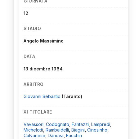
GIORNATA
12
STADIO
Angelo Massimino
DATA
13 dicembre 1964
ARBITRO
Giovanni Sebastio
(Taranto)
XI TITOLARE
Vavassori
,
Codognato
,
Fantazzi
,
Lampredi
,
Michelotti
,
Rambaldelli
,
Biagini
,
Cinesinho
,
Calvanese
,
Danova
,
Facchin