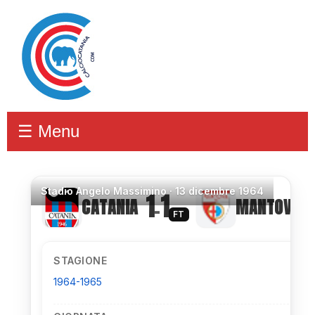
☰ Menu
Stadio
Angelo Massimino ·
13 dicembre 1964
1
1
CATANIA
MANTOVA
–
FT
STAGIONE
1964-1965