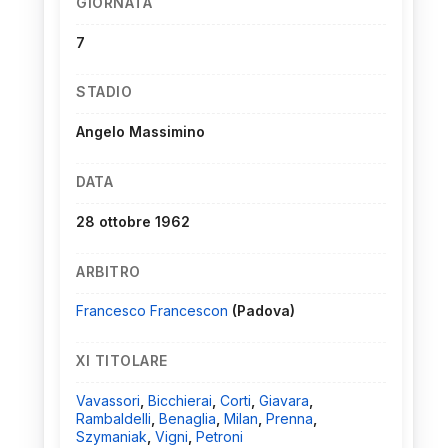
GIORNATA
7
STADIO
Angelo Massimino
DATA
28 ottobre 1962
ARBITRO
Francesco Francescon
(Padova)
XI TITOLARE
Vavassori
,
Bicchierai
,
Corti
,
Giavara
,
Rambaldelli
,
Benaglia
,
Milan
,
Prenna
,
Szymaniak
,
Vigni
,
Petroni