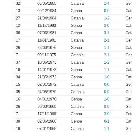
32
05/05/1985
Catania
1-4
Ge
13
09/12/1984
Genoa
0-0
Cat
27
21/04/1984
Catania
1-2
Ge
12
11/12/1983
Genoa
3-0
Cat
36
07/06/1981
Genoa
3-1
Cat
17
11/01/1981
Catania
2-1
Ge
26
28/03/1976
Genoa
1-1
Cat
7
09/11/1975
Catania
2-1
Ge
37
10/06/1973
Catania
1-2
Ge
18
14/01/1973
Genoa
1-1
Cat
34
21/05/1972
Genoa
1-0
Cat
15
02/01/1972
Catania
0-0
Ge
35
24/05/1970
Catania
0-0
Ge
16
04/01/1970
Genoa
1-0
Cat
26
30/03/1969
Catania
0-0
Ge
7
17/11/1968
Genoa
3-0
Cat
39
02/06/1968
Genoa
0-1
Cat
18
07/01/1968
Catania
1-1
Ge