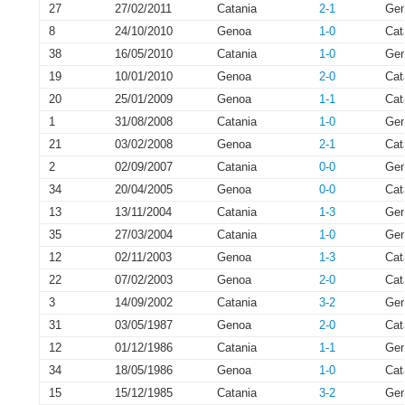
27
27/02/2011
Catania
2-1
Ge
8
24/10/2010
Genoa
1-0
Cat
38
16/05/2010
Catania
1-0
Ge
19
10/01/2010
Genoa
2-0
Cat
20
25/01/2009
Genoa
1-1
Cat
1
31/08/2008
Catania
1-0
Ge
21
03/02/2008
Genoa
2-1
Cat
2
02/09/2007
Catania
0-0
Ge
34
20/04/2005
Genoa
0-0
Cat
13
13/11/2004
Catania
1-3
Ge
35
27/03/2004
Catania
1-0
Ge
12
02/11/2003
Genoa
1-3
Cat
22
07/02/2003
Genoa
2-0
Cat
3
14/09/2002
Catania
3-2
Ge
31
03/05/1987
Genoa
2-0
Cat
12
01/12/1986
Catania
1-1
Ge
34
18/05/1986
Genoa
1-0
Cat
15
15/12/1985
Catania
3-2
Ge