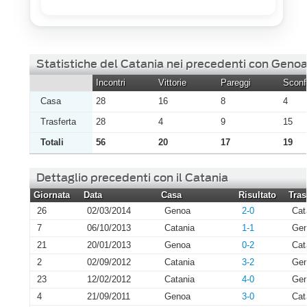
Statistiche del Catania nei precedenti con Geno
Incontri
Vittorie
Pareggi
Sconfi
Casa
28
16
8
4
Trasferta
28
4
9
15
Totali
56
20
17
19
Dettaglio precedenti con il Catania
Giornata
Data
Casa
Risultato
Tras
26
02/03/2014
Genoa
2-0
Cat
7
06/10/2013
Catania
1-1
Ge
21
20/01/2013
Genoa
0-2
Cat
2
02/09/2012
Catania
3-2
Ge
23
12/02/2012
Catania
4-0
Ge
4
21/09/2011
Genoa
3-0
Cat