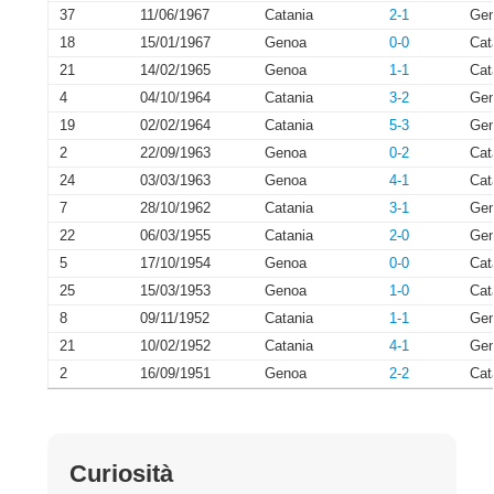
37
11/06/1967
Catania
2-1
Ge
18
15/01/1967
Genoa
0-0
Cat
21
14/02/1965
Genoa
1-1
Cat
4
04/10/1964
Catania
3-2
Ge
19
02/02/1964
Catania
5-3
Ge
2
22/09/1963
Genoa
0-2
Cat
24
03/03/1963
Genoa
4-1
Cat
7
28/10/1962
Catania
3-1
Ge
22
06/03/1955
Catania
2-0
Ge
5
17/10/1954
Genoa
0-0
Cat
25
15/03/1953
Genoa
1-0
Cat
8
09/11/1952
Catania
1-1
Ge
21
10/02/1952
Catania
4-1
Ge
2
16/09/1951
Genoa
2-2
Cat
Curiosità