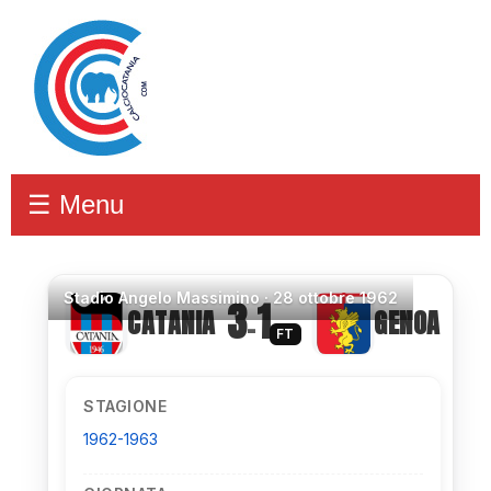
☰ Menu
Stadio
Angelo Massimino ·
28 ottobre 1962
3
1
CATANIA
GENOA
–
FT
STAGIONE
1962-1963