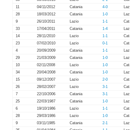
11
04/11/2012
Catania
4-0
Laz
28
18/03/2012
Catania
1-0
Laz
9
26/10/2011
Lazio
1-1
Cat
33
17/04/2011
Catania
1-4
Laz
14
28/11/2010
Lazio
1-1
Cat
23
07/02/2010
Lazio
0-1
Cat
4
20/09/2009
Catania
1-1
Laz
29
21/03/2009
Catania
1-0
Laz
10
02/11/2008
Lazio
1-0
Cat
34
20/04/2008
Catania
1-0
Laz
15
09/12/2007
Lazio
2-0
Cat
26
28/02/2007
Lazio
3-1
Cat
7
22/10/2006
Catania
3-1
Laz
25
22/03/1987
Catania
1-0
Laz
6
19/10/1986
Lazio
1-1
Cat
28
29/03/1986
Lazio
1-0
Cat
9
03/11/1985
Catania
2-1
Laz