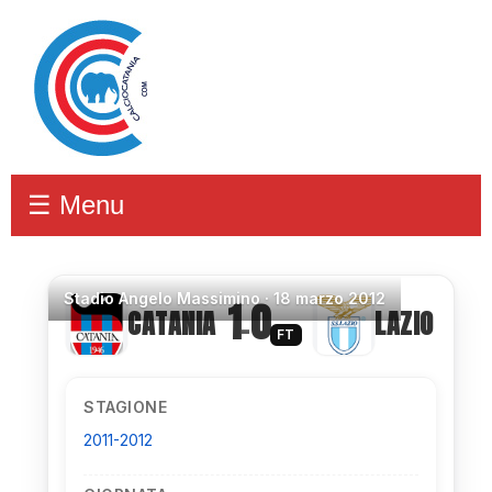
☰ Menu
Stadio
Angelo Massimino ·
18 marzo 2012
1
0
CATANIA
LAZIO
–
FT
STAGIONE
2011-2012