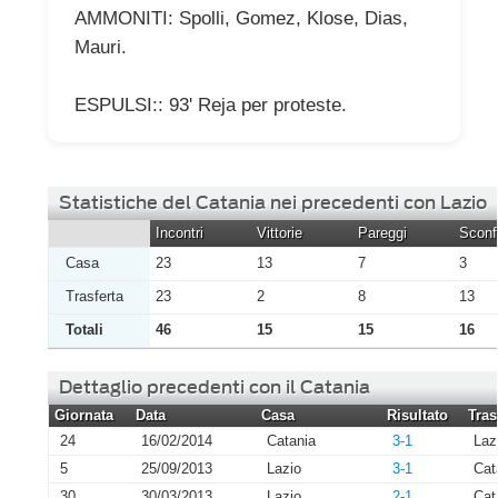
AMMONITI: Spolli, Gomez, Klose, Dias,
Mauri.
ESPULSI:: 93' Reja per proteste.
Statistiche del Catania nei precedenti con Lazio
Incontri
Vittorie
Pareggi
Sconfi
Casa
23
13
7
3
Trasferta
23
2
8
13
Totali
46
15
15
16
Dettaglio precedenti con il Catania
Giornata
Data
Casa
Risultato
Tras
24
16/02/2014
Catania
3-1
Laz
5
25/09/2013
Lazio
3-1
Cat
30
30/03/2013
Lazio
2-1
Cat