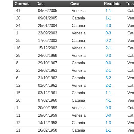
Giornata
Data
Casa
Risultato
Tras
41
04/06/2005
Venezia
1-1
Cat
20
09/01/2005
Catania
1-1
Ven
24
25/01/2004
Catania
3-0
Ven
1
23/09/2003
Venezia
0-3
Cat
35
17/05/2003
Catania
0-2
Ven
16
15/12/2002
Venezia
2-1
Cat
29
24/03/1968
Venezia
0-0
Cat
8
29/10/1967
Catania
0-0
Ven
23
24/02/1963
Venezia
2-1
Cat
6
21/10/1962
Catania
3-2
Ven
32
01/04/1962
Venezia
2-2
Cat
15
03/12/1961
Catania
1-1
Ven
20
07/02/1960
Catania
4-1
Ven
1
20/09/1959
Venezia
0-0
Cat
31
19/04/1959
Venezia
3-0
Cat
12
14/12/1958
Catania
1-3
Ven
21
16/02/1958
Catania
1-1
Ven