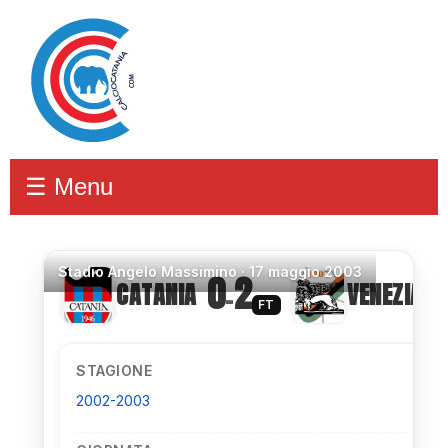
☰ Menu
Stadio
Angelo Massimino ·
17 maggio 2003
0
2
CATANIA
VENEZIA
–
FT
STAGIONE
2002-2003