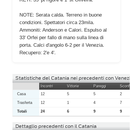
NOTE: Serata calda. Terreno in buone
condizioni. Spettatori circa 23mila.
Ammoniti: Anderson e Calori. Espulso al
33' Orfei per fallo di mano sulla linea di
porta. Calci d'angolo 6-2 per il Venezia.
Recupero: 2'e 4'.
Statistiche del Catania nei precedenti con Venez
Incontri
Vittorie
Pareggi
Sconfi
Casa
12
5
5
2
Trasferta
12
1
4
7
Totali
24
6
9
9
Dettaglio precedenti con il Catania