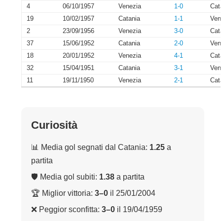
4
06/10/1957
Venezia
1-0
Cat
19
10/02/1957
Catania
1-1
Ven
2
23/09/1956
Venezia
3-0
Cat
37
15/06/1952
Catania
2-0
Ven
18
20/01/1952
Venezia
4-1
Cat
32
15/04/1951
Catania
3-1
Ven
11
19/11/1950
Venezia
2-1
Cat
Curiosità
📊 Media gol segnati dal Catania:
1.25
a
partita
🛡 Media gol subiti:
1.38
a partita
🏆 Miglior vittoria:
3–0
il 25/01/2004
❌ Peggior sconfitta:
3–0
il 19/04/1959