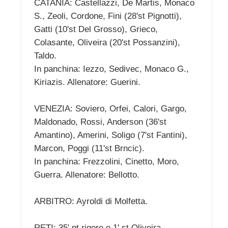
CATANIA: Castellazzi, De Martis, Monaco
S., Zeoli, Cordone, Fini (28'st Pignotti),
Gatti (10'st Del Grosso), Grieco,
Colasante, Oliveira (20'st Possanzini),
Taldo.
In panchina: Iezzo, Sedivec, Monaco G.,
Kiriazis. Allenatore: Guerini.
VENEZIA: Soviero, Orfei, Calori, Gargo,
Maldonado, Rossi, Anderson (36'st
Amantino), Amerini, Soligo (7'st Fantini),
Marcon, Poggi (11'st Brncic).
In panchina: Frezzolini, Cinetto, Moro,
Guerra. Allenatore: Bellotto.
ARBITRO: Ayroldi di Molfetta.
RETI: 35' pt rigore e 1' st Oliveira.