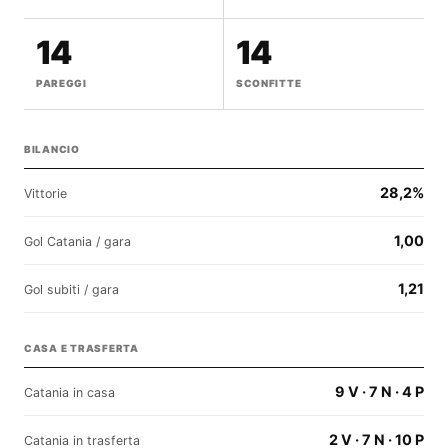
14
14
PAREGGI
SCONFITTE
BILANCIO
28,2%
Vittorie
1,00
Gol Catania / gara
1,21
Gol subiti / gara
CASA E TRASFERTA
9 V · 7 N · 4 P
Catania in casa
2 V · 7 N · 10 P
Catania in trasferta