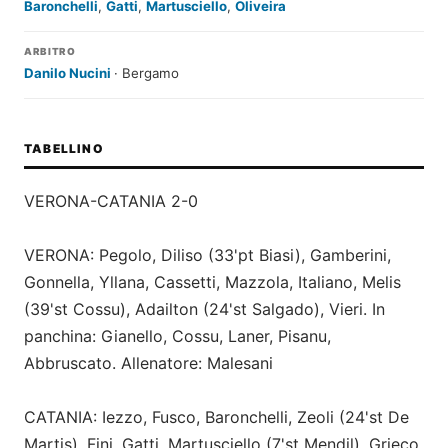
Baronchelli
,
Gatti
,
Martusciello
,
Oliveira
ARBITRO
Danilo Nucini
· Bergamo
TABELLINO
VERONA-CATANIA 2-0
VERONA: Pegolo, Diliso (33'pt Biasi), Gamberini,
Gonnella, Yllana, Cassetti, Mazzola, Italiano, Melis
(39'st Cossu), Adailton (24'st Salgado), Vieri. In
panchina: Gianello, Cossu, Laner, Pisanu,
Abbruscato. Allenatore: Malesani
CATANIA: Iezzo, Fusco, Baronchelli, Zeoli (24'st De
Martis), Fini, Gatti, Martusciello (7'st Mendil), Grieco,