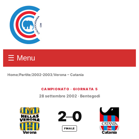
☰ Menu
Home
/
Partite
/
2002-2003
/
Verona – Catania
CAMPIONATO · GIORNATA 5
Verona – Catania 2–0
28 settembre 2002 · Bentegodi
2
–
0
FINALE
Verona
Catania