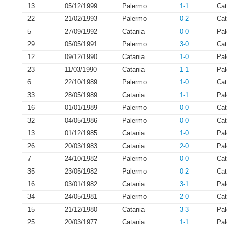
13
05/12/1999
Palermo
1-1
Cat
22
21/02/1993
Palermo
0-2
Cat
5
27/09/1992
Catania
0-0
Pal
29
05/05/1991
Palermo
3-0
Cat
12
09/12/1990
Catania
1-0
Pal
23
11/03/1990
Catania
1-1
Pal
6
22/10/1989
Palermo
1-0
Cat
33
28/05/1989
Catania
1-1
Pal
16
01/01/1989
Palermo
0-0
Cat
32
04/05/1986
Palermo
0-0
Cat
13
01/12/1985
Catania
1-0
Pal
26
20/03/1983
Catania
2-0
Pal
7
24/10/1982
Palermo
0-0
Cat
35
23/05/1982
Palermo
0-2
Cat
16
03/01/1982
Catania
3-1
Pal
34
24/05/1981
Palermo
2-0
Cat
15
21/12/1980
Catania
3-3
Pal
25
20/03/1977
Catania
1-1
Pal