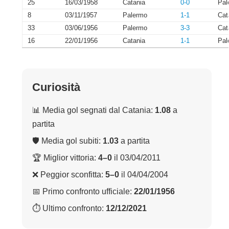
25
16/03/1958
Catania
0-0
Pal
8
03/11/1957
Palermo
1-1
Cat
33
03/06/1956
Palermo
3-3
Cat
16
22/01/1956
Catania
1-1
Pal
Curiosità
📊 Media gol segnati dal Catania:
1.08
a
partita
🛡 Media gol subiti:
1.03
a partita
🏆 Miglior vittoria:
4–0
il 03/04/2011
❌ Peggior sconfitta:
5–0
il 04/04/2004
📅 Primo confronto ufficiale:
22/01/1956
⏱ Ultimo confronto:
12/12/2021