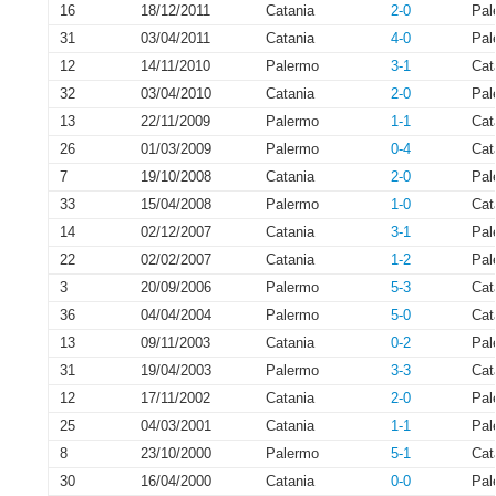
16
18/12/2011
Catania
2-0
Pal
31
03/04/2011
Catania
4-0
Pal
12
14/11/2010
Palermo
3-1
Cat
32
03/04/2010
Catania
2-0
Pal
13
22/11/2009
Palermo
1-1
Cat
26
01/03/2009
Palermo
0-4
Cat
7
19/10/2008
Catania
2-0
Pal
33
15/04/2008
Palermo
1-0
Cat
14
02/12/2007
Catania
3-1
Pal
22
02/02/2007
Catania
1-2
Pal
3
20/09/2006
Palermo
5-3
Cat
36
04/04/2004
Palermo
5-0
Cat
13
09/11/2003
Catania
0-2
Pal
31
19/04/2003
Palermo
3-3
Cat
12
17/11/2002
Catania
2-0
Pal
25
04/03/2001
Catania
1-1
Pal
8
23/10/2000
Palermo
5-1
Cat
30
16/04/2000
Catania
0-0
Pal