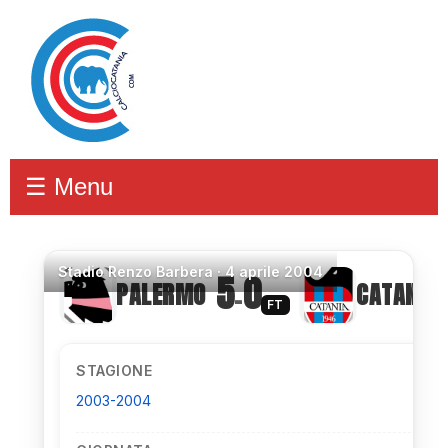
☰ Menu
Stadio
Renzo Barbera ·
4 aprile 2004
5
0
PALERMO
CATANIA
–
FT
STAGIONE
2003-2004