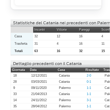
Statistiche del Catania nei precedenti con Pale
Incontri
Vittorie
Pareggi
Sconfi
Casa
32
12
16
4
Trasferta
31
4
16
11
Totali
63
16
32
15
Dettaglio precedenti con il Catania
Giornata
Data
Casa
Risultato
Tras
18
12/12/2021
Catania
2-0
Pal
28
03/03/2021
Catania
0-1
Pal
9
09/11/2020
Palermo
1-1
Cat
33
21/04/2013
Catania
1-1
Pal
14
24/11/2012
Palermo
3-1
Cat
35
28/04/2012
Palermo
1-1
Cat