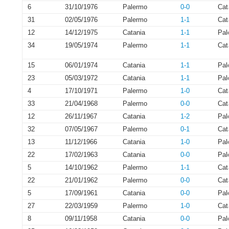
6
31/10/1976
Palermo
0-0
Cat
31
02/05/1976
Palermo
1-1
Cat
12
14/12/1975
Catania
1-1
Pal
34
19/05/1974
Palermo
1-1
Cat
15
06/01/1974
Catania
1-1
Pal
23
05/03/1972
Catania
1-1
Pal
4
17/10/1971
Palermo
1-0
Cat
33
21/04/1968
Palermo
0-0
Cat
12
26/11/1967
Catania
1-2
Pal
32
07/05/1967
Palermo
0-1
Cat
13
11/12/1966
Catania
1-0
Pal
22
17/02/1963
Catania
0-0
Pal
5
14/10/1962
Palermo
1-1
Cat
22
21/01/1962
Palermo
0-0
Cat
5
17/09/1961
Catania
0-0
Pal
27
22/03/1959
Palermo
1-0
Cat
8
09/11/1958
Catania
0-0
Pal