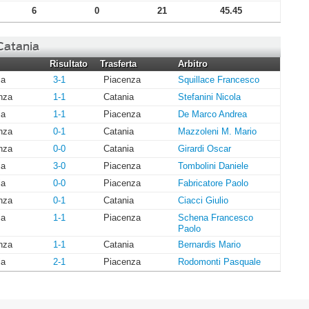
6
0
21
45.45
 Catania
Risultato
Trasferta
Arbitro
ia
3-1
Piacenza
Squillace Francesco
nza
1-1
Catania
Stefanini Nicola
ia
1-1
Piacenza
De Marco Andrea
nza
0-1
Catania
Mazzoleni M. Mario
nza
0-0
Catania
Girardi Oscar
ia
3-0
Piacenza
Tombolini Daniele
ia
0-0
Piacenza
Fabricatore Paolo
nza
0-1
Catania
Ciacci Giulio
ia
1-1
Piacenza
Schena Francesco
Paolo
nza
1-1
Catania
Bernardis Mario
ia
2-1
Piacenza
Rodomonti Pasquale