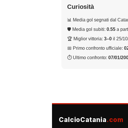
Curiosità
📊 Media gol segnati dal Cata
🛡 Media gol subiti:
0.55
a part
🏆 Miglior vittoria:
3–0
il 25/1
📅 Primo confronto ufficiale:
0
⏱ Ultimo confronto:
07/01/20
CalcioCatania
.com