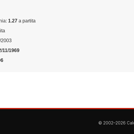
nia:
1.27
a partita
ita
0/2003
2/11/1969
06
© 2002–2026 Calcio