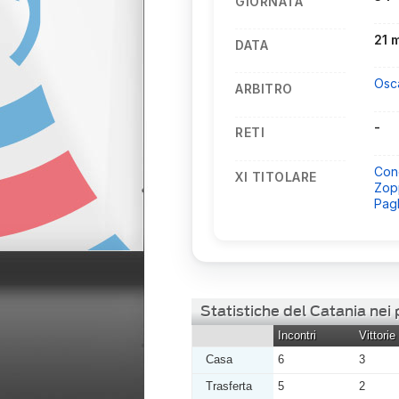
GIORNATA
21 
DATA
Osca
ARBITRO
-
RETI
Conc
XI TITOLARE
Zop
Pag
Statistiche del Catania nei
Incontri
Vittorie
Casa
6
3
Trasferta
5
2