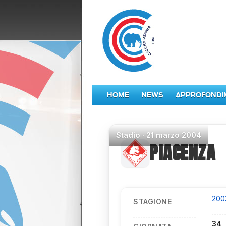
HOME
NEWS
APPROFONDI
Stadio
·
21 marzo 2004
PIACENZA
200
STAGIONE
34