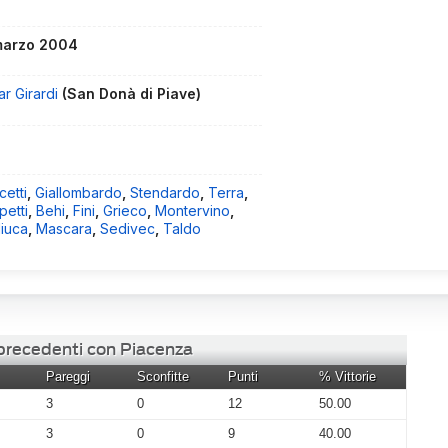
marzo 2004
r Girardi
(San Donà di Piave)
etti
,
Giallombardo
,
Stendardo
,
Terra
,
petti
,
Behi
,
Fini
,
Grieco
,
Montervino
,
liuca
,
Mascara
,
Sedivec
,
Taldo
 precedenti con Piacenza
Pareggi
Sconfitte
Punti
% Vittorie
3
0
12
50.00
3
0
9
40.00