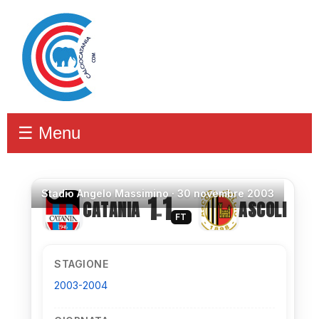
☰ Menu
Stadio
Angelo Massimino ·
30 novembre 2003
1
1
CATANIA
ASCOLI
–
FT
STAGIONE
2003-2004