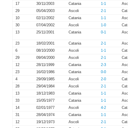
17
30/11/2003
Catania
1-1
Asc
29
05/04/2003
Ascoli
2-1
Cat
10
02/11/2002
Catania
1-1
Asc
30
07/04/2002
Ascoli
1-0
Cat
13
25/11/2001
Catania
0-1
Asc
23
18/02/2001
Catania
2-1
Asc
6
08/10/2000
Ascoli
1-1
Cat
29
09/04/2000
Ascoli
2-1
Cat
12
28/11/1999
Catania
2-3
Asc
23
16/02/1986
Catania
0-0
Asc
4
29/09/1985
Ascoli
2-0
Cat
28
29/04/1984
Ascoli
2-1
Cat
13
18/12/1983
Catania
1-1
Asc
33
15/05/1977
Catania
1-1
Asc
14
02/01/1977
Ascoli
4-2
Cat
31
28/04/1974
Catania
1-1
Asc
12
19/12/1973
Ascoli
2-1
Cat