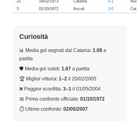
22
18/02/1973
Catania
0-1
Asc
3
01/10/1972
Ascoli
2-0
Cat
Curiosità
📊 Media gol segnati dal Catania:
1.08
a
partita
🛡 Media gol subiti:
1.67
a partita
🏆 Miglior vittoria:
1–2
il 20/02/2005
❌ Peggior sconfitta:
3–1
il 01/05/2004
📅 Primo confronto ufficiale:
01/10/1972
⏱ Ultimo confronto:
02/05/2007