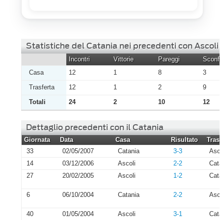
Statistiche del Catania nei precedenti con Ascoli
Incontri
Vittorie
Pareggi
Sconfi
Casa
12
1
8
3
Trasferta
12
1
2
9
Totali
24
2
10
12
Dettaglio precedenti con il Catania
Giornata
Data
Casa
Risultato
Tras
33
02/05/2007
Catania
3-3
Asc
14
03/12/2006
Ascoli
2-2
Cat
27
20/02/2005
Ascoli
1-2
Cat
6
06/10/2004
Catania
2-2
Asc
40
01/05/2004
Ascoli
3-1
Cat