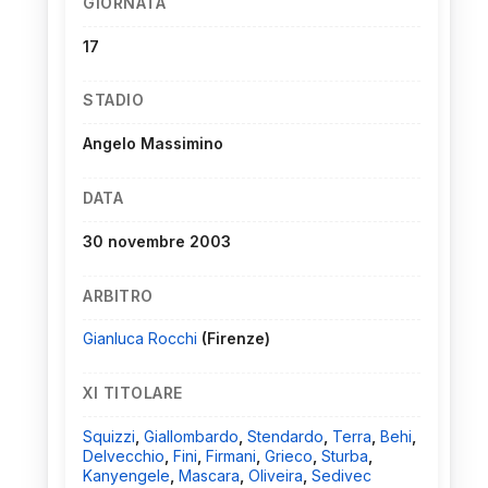
GIORNATA
17
STADIO
Angelo Massimino
DATA
30 novembre 2003
ARBITRO
Gianluca Rocchi
(Firenze)
XI TITOLARE
Squizzi
,
Giallombardo
,
Stendardo
,
Terra
,
Behi
,
Delvecchio
,
Fini
,
Firmani
,
Grieco
,
Sturba
,
Kanyengele
,
Mascara
,
Oliveira
,
Sedivec