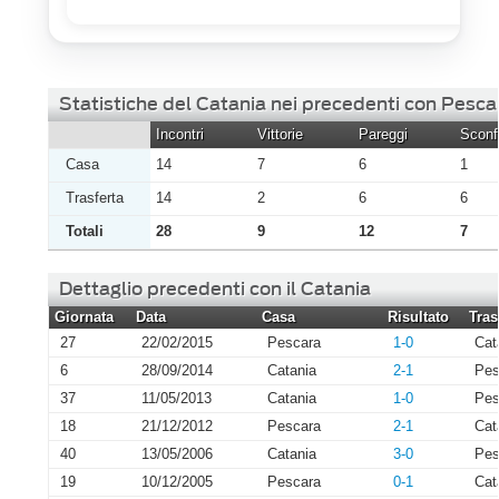
Statistiche del Catania nei precedenti con Pesca
Incontri
Vittorie
Pareggi
Sconfi
Casa
14
7
6
1
Trasferta
14
2
6
6
Totali
28
9
12
7
Dettaglio precedenti con il Catania
Giornata
Data
Casa
Risultato
Tras
27
22/02/2015
Pescara
1-0
Cat
6
28/09/2014
Catania
2-1
Pes
37
11/05/2013
Catania
1-0
Pes
18
21/12/2012
Pescara
2-1
Cat
40
13/05/2006
Catania
3-0
Pes
19
10/12/2005
Pescara
0-1
Cat