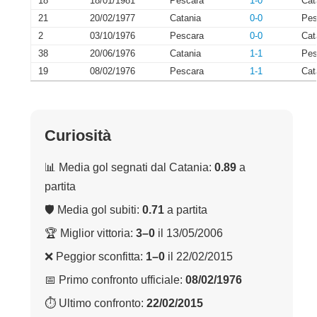
18
18/01/1981
Pescara
1-0
Cat
21
20/02/1977
Catania
0-0
Pes
2
03/10/1976
Pescara
0-0
Cat
38
20/06/1976
Catania
1-1
Pes
19
08/02/1976
Pescara
1-1
Cat
Curiosità
📊 Media gol segnati dal Catania:
0.89
a
partita
🛡 Media gol subiti:
0.71
a partita
🏆 Miglior vittoria:
3–0
il 13/05/2006
❌ Peggior sconfitta:
1–0
il 22/02/2015
📅 Primo confronto ufficiale:
08/02/1976
⏱ Ultimo confronto:
22/02/2015