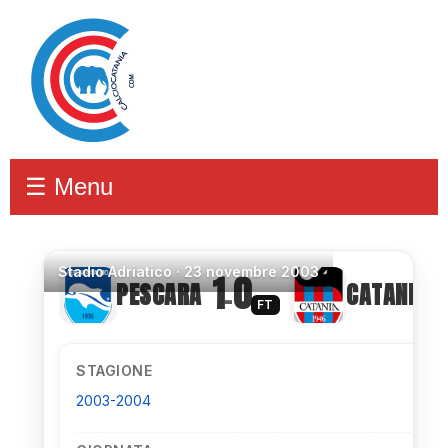
☰ Menu
Stadio
Adriatico ·
23 novembre 2003
1
0
PESCARA
CATANIA
–
FT
STAGIONE
2003-2004