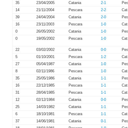
35
23/04/2005
Catania
2-1
Pes
14
21/11/2004
Pescara
2-2
Cat
39
24/04/2004
Catania
2-0
Pes
16
23/11/2003
Pescara
1-0
Cat
0
26/05/2002
Catania
1-0
Pes
0
19/05/2002
Pescara
1-0
Cat
22
03/02/2002
Catania
0-0
Pes
5
01/10/2001
Pescara
1-2
Cat
27
05/04/1987
Catania
1-0
Pes
8
02/11/1986
Pescara
1-0
Cat
35
25/05/1986
Catania
1-1
Pes
16
22/12/1985
Pescara
1-1
Cat
31
28/04/1985
Pescara
1-1
Cat
12
02/12/1984
Catania
0-0
Pes
25
14/03/1982
Catania
1-1
Pes
6
18/10/1981
Pescara
1-1
Cat
37
14/06/1981
Catania
0-1
Pes