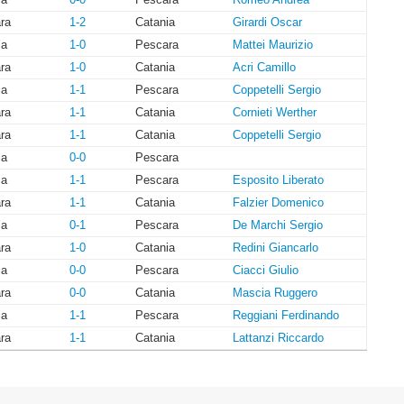
ra
1-2
Catania
Girardi Oscar
ia
1-0
Pescara
Mattei Maurizio
ra
1-0
Catania
Acri Camillo
ia
1-1
Pescara
Coppetelli Sergio
ra
1-1
Catania
Cornieti Werther
ra
1-1
Catania
Coppetelli Sergio
ia
0-0
Pescara
ia
1-1
Pescara
Esposito Liberato
ra
1-1
Catania
Falzier Domenico
ia
0-1
Pescara
De Marchi Sergio
ra
1-0
Catania
Redini Giancarlo
ia
0-0
Pescara
Ciacci Giulio
ra
0-0
Catania
Mascia Ruggero
ia
1-1
Pescara
Reggiani Ferdinando
ra
1-1
Catania
Lattanzi Riccardo