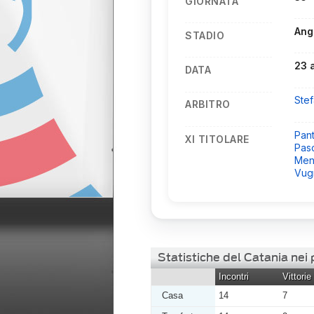
GIORNATA
Ang
STADIO
23 
DATA
Ste
ARBITRO
Pant
XI TITOLARE
Pas
Men
Vug
Statistiche del Catania nei
Incontri
Vittorie
Casa
14
7