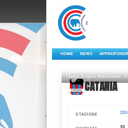
HOME
NEWS
APPROFONDI
Stadio
Angelo Massimino ·
2
CATANIA
200
STAGIONE
35