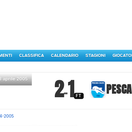
MENTI
CLASSIFICA
CALENDARIO
STAGIONI
GIOCATO
2
1
3 aprile 2005
–
PESCA
FT
4-2005