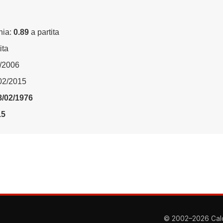
nia:
0.89
a partita
ita
5/2006
/02/2015
8/02/1976
15
© 2002–2026 Calcio