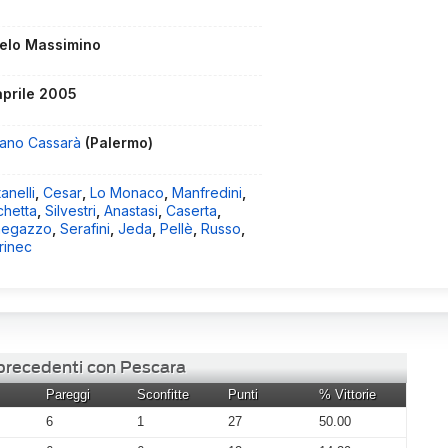
elo Massimino
aprile 2005
fano Cassarà
(Palermo)
anelli
,
Cesar
,
Lo Monaco
,
Manfredini
,
chetta
,
Silvestri
,
Anastasi
,
Caserta
,
egazzo
,
Serafini
,
Jeda
,
Pellè
,
Russo
,
rinec
 precedenti con Pescara
Pareggi
Sconfitte
Punti
% Vittorie
6
1
27
50.00