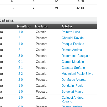
6
6
12
14.29
12
7
39
32.14
 Catania
Risultato
Trasferta
Arbitro
ra
1-0
Catania
Pairetto Luca
ia
2-1
Pescara
Ghersini Davide
ia
1-0
Pescara
Pasqua Fabrizio
ra
2-1
Catania
Romeo Andrea
ia
3-0
Pescara
Rodomonti Pasquale
ra
0-1
Catania
Ciampi Maurizio
ia
2-1
Pescara
Cassarà Stefano
ra
2-2
Catania
Mazzoleni Paolo Silvio
ia
2-0
Pescara
De Marco Andrea
ra
1-0
Catania
Dondarini Paolo
ia
1-0
Pescara
Bergonzi Mauro
ra
1-0
Catania
Carlucci Andrea
Rosario
ia
0-0
Pescara
Romeo Andrea