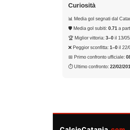
Curiosità
📊 Media gol segnati dal Cata
🛡 Media gol subiti:
0.71
a part
🏆 Miglior vittoria:
3–0
il 13/0
❌ Peggior sconfitta:
1–0
il 22
📅 Primo confronto ufficiale:
0
⏱ Ultimo confronto:
22/02/20
CalcioCatania
.com