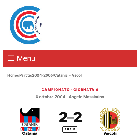
☰ Menu
Home
/
Partite
/
2004-2005
/
Catania – Ascoli
CAMPIONATO · GIORNATA 6
Catania – Ascoli 2–2
6 ottobre 2004 · Angelo Massimino
2
–
2
FINALE
Catania
Ascoli