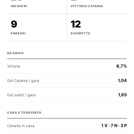
INCONTRI
VITTORIE CATANIA
9
12
PAREGGI
SCONFITTE
BILANCIO
8,7%
Vittorie
1,04
Gol Catania / gara
1,65
Gol subiti / gara
CASA E TRASFERTA
1 V · 7 N · 3 P
Catania in casa