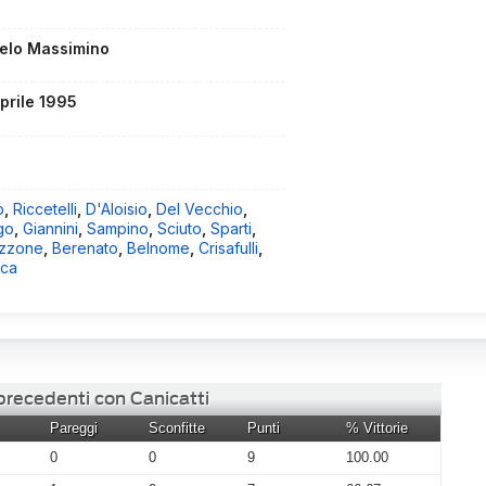
elo Massimino
aprile 1995
o
,
Riccetelli
,
D'Aloisio
,
Del Vecchio
,
go
,
Giannini
,
Sampino
,
Sciuto
,
Sparti
,
izzone
,
Berenato
,
Belnome
,
Crisafulli
,
ca
 precedenti con Canicatti
Pareggi
Sconfitte
Punti
% Vittorie
0
0
9
100.00