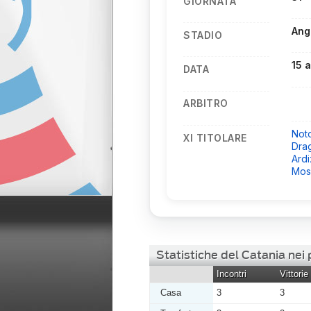
GIORNATA
Ang
STADIO
15 
DATA
ARBITRO
Not
XI TITOLARE
Dra
Ard
Mos
Statistiche del Catania nei
Incontri
Vittorie
Casa
3
3