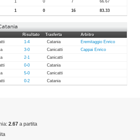
1
0
7
66.67
1
0
16
83.33
 Catania
Risultato
Trasferta
Arbitro
tti
1-4
Catania
Eremitaggio Enrico
ia
3-0
Canicatti
Cappai Enrico
ia
2-1
Canicatti
tti
0-0
Catania
ia
5-0
Canicatti
tti
0-2
Catania
nia:
2.67
a partita
ita