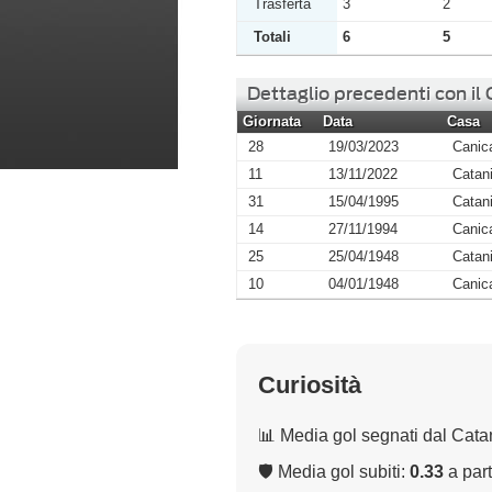
Trasferta
3
2
Totali
6
5
Dettaglio precedenti con il
Giornata
Data
Casa
28
19/03/2023
Canica
11
13/11/2022
Catan
31
15/04/1995
Catan
14
27/11/1994
Canica
25
25/04/1948
Catan
10
04/01/1948
Canica
Curiosità
📊 Media gol segnati dal Cata
🛡 Media gol subiti:
0.33
a part