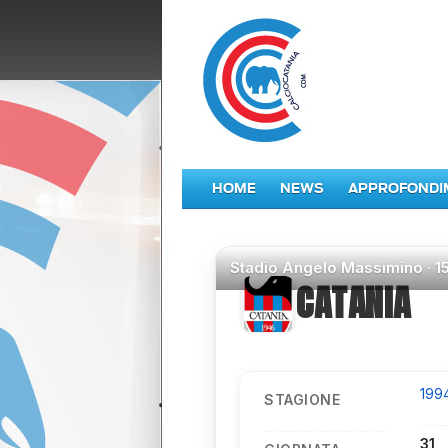
HOME
NEWS
APPROFONDI
Stadio
Angelo Massimino ·
1
CATANIA
199
STAGIONE
31