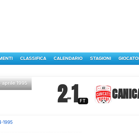
MENTI
CLASSIFICA
CALENDARIO
STAGIONI
GIOCATO
2
1
5 aprile 1995
–
CANIC
FT
4-1995