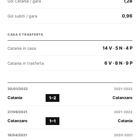
1,28
Gol Catania / gara
0,96
Gol subiti / gara
CASA E TRASFERTA
14 V · 5 N · 4 P
Catania in casa
6 V · 8 N · 9 P
Catania in trasferta
30/01/2022
2021-2022
1–2
Catania
Catanzaro
27/09/2021
2021-2022
1–1
Catanzaro
Catania
18/04/2021
2020-2021