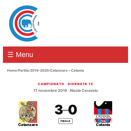
☰ Menu
Home
/
Partite
/
2019-2020
/
Catanzaro – Catania
CAMPIONATO · GIORNATA 15
Catanzaro – Catania 3–0
17 novembre 2019 · Nicola Ceravolo
3
–
0
FINALE
Catanzaro
Catania