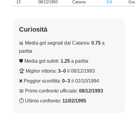
13
08/12/1993
Catania
3-0
Gra
Curiosità
📊 Media gol segnati dal Catania:
0.75
a
partita
🛡 Media gol subiti:
1.25
a partita
🏆 Miglior vittoria:
3–0
il 08/12/1993
❌ Peggior sconfitta:
0–3
il 02/10/1994
📅 Primo confronto ufficiale:
08/12/1993
⏱ Ultimo confronto:
11/02/1995