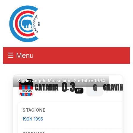
☰ Menu
Stadio
Angelo Massimino ·
2 ottobre 1994
0
3
CATANIA
GRAVINA
–
FT
STAGIONE
1994-1995