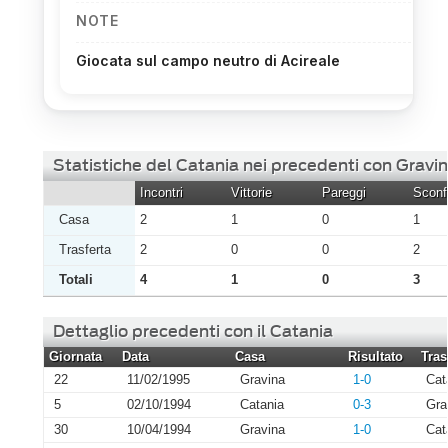
NOTE
Giocata sul campo neutro di Acireale
Statistiche del Catania nei precedenti con Gravi
Incontri
Vittorie
Pareggi
Sconfi
Casa
2
1
0
1
Trasferta
2
0
0
2
Totali
4
1
0
3
Dettaglio precedenti con il Catania
Giornata
Data
Casa
Risultato
Tras
22
11/02/1995
Gravina
1-0
Cat
5
02/10/1994
Catania
0-3
Gra
30
10/04/1994
Gravina
1-0
Cat