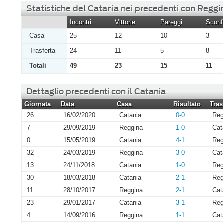
Statistiche del Catania nei precedenti con Reggi
Incontri
Vittorie
Pareggi
Sconfi
Casa
25
12
10
3
Trasferta
24
11
5
8
Totali
49
23
15
11
Dettaglio precedenti con il Catania
Giornata
Data
Casa
Risultato
Tras
26
16/02/2020
Catania
0-0
Reg
7
29/09/2019
Reggina
1-0
Cat
0
15/05/2019
Catania
4-1
Reg
32
24/03/2019
Reggina
3-0
Cat
13
24/11/2018
Catania
1-0
Reg
30
18/03/2018
Catania
2-1
Reg
11
28/10/2017
Reggina
2-1
Cat
23
29/01/2017
Catania
3-1
Reg
4
14/09/2016
Reggina
1-1
Cat