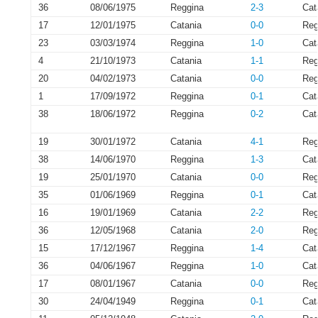
36
08/06/1975
Reggina
2-3
Cat
17
12/01/1975
Catania
0-0
Reg
23
03/03/1974
Reggina
1-0
Cat
4
21/10/1973
Catania
1-1
Reg
20
04/02/1973
Catania
0-0
Reg
1
17/09/1972
Reggina
0-1
Cat
38
18/06/1972
Reggina
0-2
Cat
19
30/01/1972
Catania
4-1
Reg
38
14/06/1970
Reggina
1-3
Cat
19
25/01/1970
Catania
0-0
Reg
35
01/06/1969
Reggina
0-1
Cat
16
19/01/1969
Catania
2-2
Reg
36
12/05/1968
Catania
2-0
Reg
15
17/12/1967
Reggina
1-4
Cat
36
04/06/1967
Reggina
1-0
Cat
17
08/01/1967
Catania
0-0
Reg
30
24/04/1949
Reggina
0-1
Cat