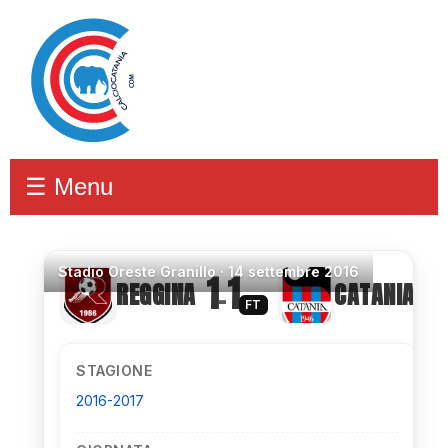
☰ Menu
Stadio
Oreste Granillo ·
14 settembre 2016
1
1
REGGINA
CATANIA
–
FT
STAGIONE
2016-2017