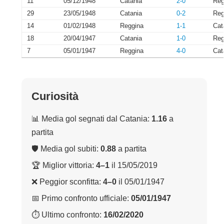
11
05/12/1948
Catania
2-0
Reg
29
23/05/1948
Catania
0-2
Reg
14
01/02/1948
Reggina
1-1
Cat
18
20/04/1947
Catania
1-0
Reg
7
05/01/1947
Reggina
4-0
Cat
Curiosità
📊 Media gol segnati dal Catania:
1.16
a
partita
🛡 Media gol subiti:
0.88
a partita
🏆 Miglior vittoria:
4–1
il 15/05/2019
❌ Peggior sconfitta:
4–0
il 05/01/1947
📅 Primo confronto ufficiale:
05/01/1947
⏱ Ultimo confronto:
16/02/2020