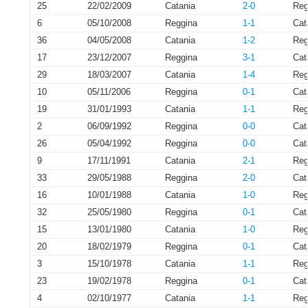
25
22/02/2009
Catania
2-0
Reg
6
05/10/2008
Reggina
1-1
Cat
36
04/05/2008
Catania
1-2
Reg
17
23/12/2007
Reggina
3-1
Cat
29
18/03/2007
Catania
1-4
Reg
10
05/11/2006
Reggina
0-1
Cat
19
31/01/1993
Catania
1-1
Reg
2
06/09/1992
Reggina
0-0
Cat
26
05/04/1992
Reggina
0-0
Cat
9
17/11/1991
Catania
2-1
Reg
33
29/05/1988
Reggina
2-0
Cat
16
10/01/1988
Catania
1-0
Reg
32
25/05/1980
Reggina
0-1
Cat
15
13/01/1980
Catania
1-0
Reg
20
18/02/1979
Reggina
0-1
Cat
3
15/10/1978
Catania
1-1
Reg
23
19/02/1978
Reggina
0-1
Cat
4
02/10/1977
Catania
1-1
Reg