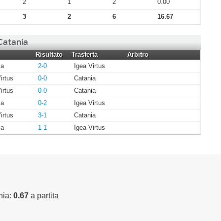
2
1
2
0.00
3
2
6
16.67
 Catania
Risultato
Trasferta
Arbitro
ia
2-0
Igea Virtus
irtus
0-0
Catania
irtus
0-0
Catania
ia
0-2
Igea Virtus
irtus
3-1
Catania
ia
1-1
Igea Virtus
nia:
0.67
a partita