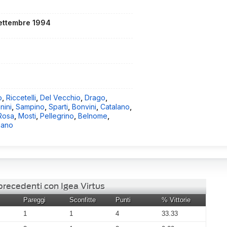
settembre 1994
o
,
Riccetelli
,
Del Vecchio
,
Drago
,
nini
,
Sampino
,
Sparti
,
Bonvini
,
Catalano
,
Rosa
,
Mosti
,
Pellegrino
,
Belnome
,
ano
precedenti con Igea Virtus
Pareggi
Sconfitte
Punti
% Vittorie
1
1
4
33.33