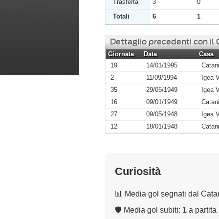
Trasferta
3
0
Totali
6
1
Dettaglio precedenti con il
Giornata
Data
Casa
19
14/01/1995
Catan
2
11/09/1994
Igea V
35
29/05/1949
Igea V
16
09/01/1949
Catan
27
09/05/1948
Igea V
12
18/01/1948
Catan
Curiosità
📊 Media gol segnati dal Cata
🛡 Media gol subiti:
1
a partita