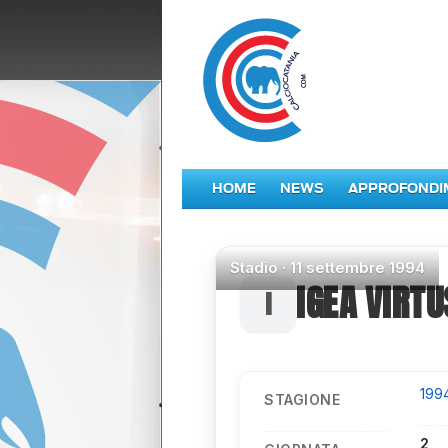
HOME
NEWS
APPROFONDI
Stadio
·
11 settembre 1994
IGEA VIRTU
199
STAGIONE
2