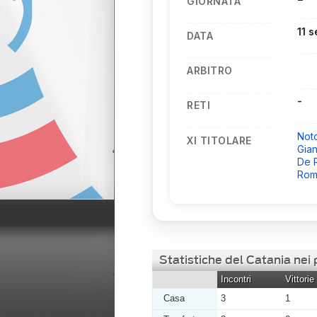
GIORNATA
11 
DATA
ARBITRO
-
RETI
Not
XI TITOLARE
Gian
De 
Rom
Statistiche del Catania nei 
Incontri
Vittorie
Casa
3
1