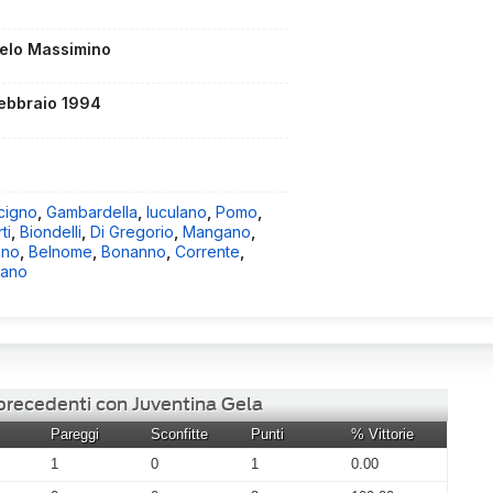
elo Massimino
febbraio 1994
cigno
,
Gambardella
,
Iuculano
,
Pomo
,
ti
,
Biondelli
,
Di Gregorio
,
Mangano
,
ano
,
Belnome
,
Bonanno
,
Corrente
,
iano
 precedenti con Juventina Gela
Pareggi
Sconfitte
Punti
% Vittorie
1
0
1
0.00