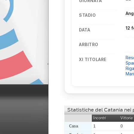
GIORNATA
Ang
STADIO
12 
DATA
ARBITRO
Res
XI TITOLARE
Spar
Rig
Mar
Statistiche del Catania nei
Incontri
Vittorie
Casa
1
0