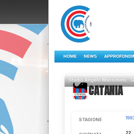
HOME
NEWS
APPROFONDI
Stadio
Angelo Massimino ·
1
CATANIA
199
STAGIONE
22