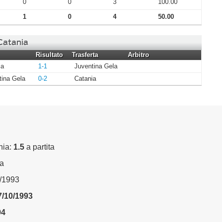
0
0
3
100.00
1
0
4
50.00
 Catania
Risultato
Trasferta
Arbitro
ia
1-1
Juventina Gela
tina Gela
0-2
Catania
nia:
1.5
a partita
ta
0/1993
7/10/1993
94