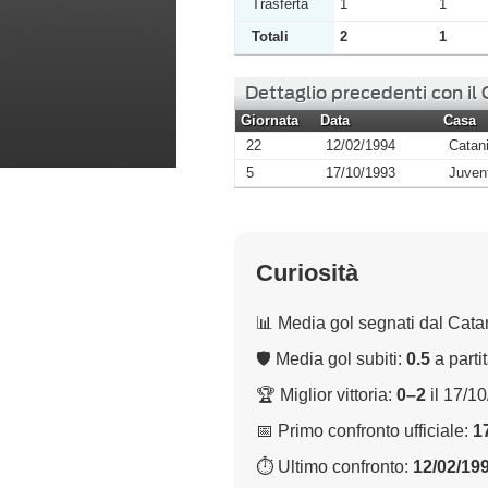
Trasferta
1
1
Totali
2
1
Dettaglio precedenti con il
Giornata
Data
Casa
22
12/02/1994
Catan
5
17/10/1993
Juven
Curiosità
📊 Media gol segnati dal Cata
🛡 Media gol subiti:
0.5
a parti
🏆 Miglior vittoria:
0–2
il 17/1
📅 Primo confronto ufficiale:
1
⏱ Ultimo confronto:
12/02/19