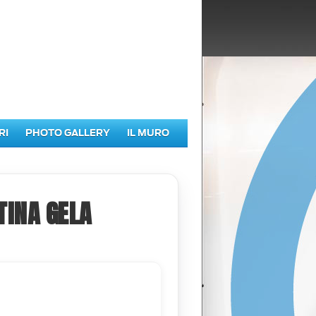
RI
PHOTO GALLERY
IL MURO
TINA GELA