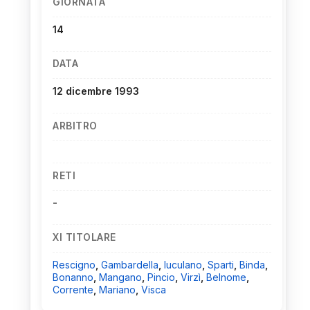
GIORNATA
14
DATA
12 dicembre 1993
ARBITRO
RETI
-
XI TITOLARE
Rescigno
,
Gambardella
,
Iuculano
,
Sparti
,
Binda
,
Bonanno
,
Mangano
,
Pincio
,
Virzì
,
Belnome
,
Corrente
,
Mariano
,
Visca