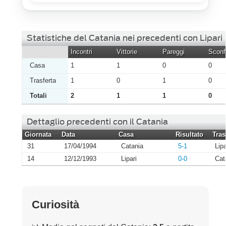
Statistiche del Catania nei precedenti con Lipari
Incontri
Vittorie
Pareggi
Sconfi
Casa
1
1
0
0
Trasferta
1
0
1
0
Totali
2
1
1
0
Dettaglio precedenti con il Catania
Giornata
Data
Casa
Risultato
Tras
31
17/04/1994
Catania
5-1
Lipa
14
12/12/1993
Lipari
0-0
Cat
Curiosità