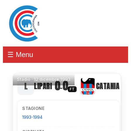
☰ Menu
Stadio
·
12 dicembre 1993
0
0
LIPARI
CATANIA
–
FT
STAGIONE
1993-1994