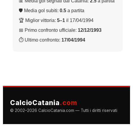
📊 Media gol segnati dal Catania:
2.5
a partita
🛡 Media gol subiti:
0.5
a partita
🏆 Miglior vittoria:
5–1
il 17/04/1994
📅 Primo confronto ufficiale:
12/12/1993
⏱ Ultimo confronto:
17/04/1994
CalcioCatania
.com
© 2002–2026 CalcioCatania.com — Tutti i diritti riservati