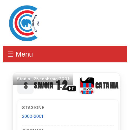
☰ Menu
Stadio
·
25 febbraio 2001
1
2
SAVOIA
CATANIA
–
FT
STAGIONE
2000-2001