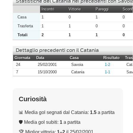
Statistiche del Catania nei precedenti con Savoi
Incontri
Vittorie
Pareggi
Sconfi
Casa
1
0
1
0
Trasferta
1
1
0
0
Totali
2
1
1
0
Dettaglio precedenti con il Catania
Giornata
Data
Casa
Risultato
Tras
24
25/02/2001
Savoia
1-2
Cat
7
15/10/2000
Catania
1-1
Sav
Curiosità
📊 Media gol segnati dal Catania:
1.5
a partita
🛡 Media gol subiti:
1
a partita
🏆 Miglior vittoria:
1–2
il 25/02/2001