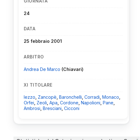
GIORNATA
24
DATA
25 febbraio 2001
ARBITRO
Andrea De Marco
(Chiavari)
XI TITOLARE
Iezzo
,
Zancopè
,
Baronchelli
,
Corradi
,
Monaco
,
Orfei
,
Zeoli
,
Apa
,
Cordone
,
Napolioni
,
Pane
,
Ambrosi
,
Bresciani
,
Cicconi