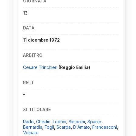
GIORNATA
13
DATA
11 dicembre 1972
ARBITRO
Cesare Trinchieri
(Reggio Emilia)
RETI
-
XI TITOLARE
Rado
,
Ghedin
,
Lodrini
,
Simonini
,
Spanio
,
Bernardis
,
Fogli
,
Scarpa
,
D'Amato
,
Francesconi
,
Volpato