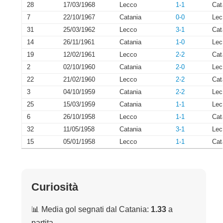
28
17/03/1968
Lecco
1-1
Cat
7
22/10/1967
Catania
0-0
Lec
31
25/03/1962
Lecco
3-1
Cat
14
26/11/1961
Catania
1-0
Lec
19
12/02/1961
Lecco
2-2
Cat
2
02/10/1960
Catania
2-0
Lec
22
21/02/1960
Lecco
2-2
Cat
3
04/10/1959
Catania
2-2
Lec
25
15/03/1959
Catania
1-1
Lec
6
26/10/1958
Lecco
1-1
Cat
32
11/05/1958
Catania
3-1
Lec
15
05/01/1958
Lecco
1-1
Cat
Curiosità
📊 Media gol segnati dal Catania:
1.33
a
partita