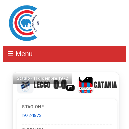
☰ Menu
Stadio
·
11 dicembre 1972
0
0
LECCO
CATANIA
–
FT
STAGIONE
1972-1973