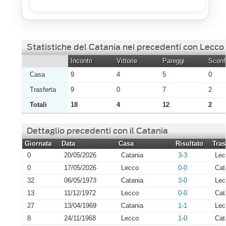
Statistiche del Catania nei precedenti con Lecco
Incontri
Vittorie
Pareggi
Sconfi
Casa
9
4
5
0
Trasferta
9
0
7
2
Totali
18
4
12
2
Dettaglio precedenti con il Catania
Giornata
Data
Casa
Risultato
Tras
0
20/05/2026
Catania
3-3
Lec
0
17/05/2026
Lecco
0-0
Cat
32
06/05/1973
Catania
3-0
Lec
13
11/12/1972
Lecco
0-0
Cat
27
13/04/1969
Catania
1-1
Lec
8
24/11/1968
Lecco
1-0
Cat