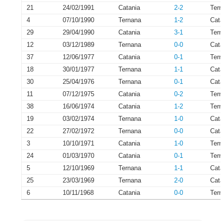
21
24/02/1991
Catania
2-2
Ter
4
07/10/1990
Ternana
1-2
Cat
29
29/04/1990
Catania
3-1
Ter
12
03/12/1989
Ternana
0-0
Cat
37
12/06/1977
Catania
0-1
Ter
18
30/01/1977
Ternana
1-1
Cat
30
25/04/1976
Ternana
0-1
Cat
11
07/12/1975
Catania
0-2
Ter
38
16/06/1974
Catania
1-2
Ter
19
03/02/1974
Ternana
1-0
Cat
22
27/02/1972
Ternana
0-0
Cat
3
10/10/1971
Catania
1-0
Ter
24
01/03/1970
Catania
0-1
Ter
5
12/10/1969
Ternana
1-1
Cat
25
23/03/1969
Ternana
2-0
Cat
6
10/11/1968
Catania
0-0
Ter