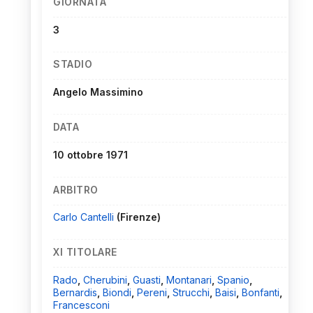
GIORNATA
3
STADIO
Angelo Massimino
DATA
10 ottobre 1971
ARBITRO
Carlo Cantelli
(Firenze)
XI TITOLARE
Rado
,
Cherubini
,
Guasti
,
Montanari
,
Spanio
,
Bernardis
,
Biondi
,
Pereni
,
Strucchi
,
Baisi
,
Bonfanti
,
Francesconi