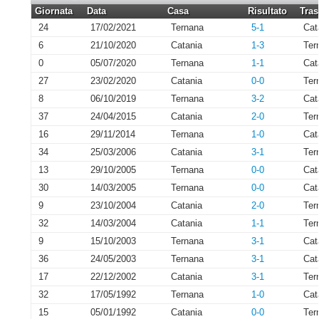
Giornata
Data
Casa
Risultato
Tras
24
17/02/2021
Ternana
5-1
Cat
6
21/10/2020
Catania
1-3
Ter
0
05/07/2020
Ternana
1-1
Cat
27
23/02/2020
Catania
0-0
Ter
8
06/10/2019
Ternana
3-2
Cat
37
24/04/2015
Catania
2-0
Ter
16
29/11/2014
Ternana
1-0
Cat
34
25/03/2006
Catania
3-1
Ter
13
29/10/2005
Ternana
0-0
Cat
30
14/03/2005
Ternana
0-0
Cat
9
23/10/2004
Catania
2-0
Ter
32
14/03/2004
Catania
1-1
Ter
9
15/10/2003
Ternana
3-1
Cat
36
24/05/2003
Ternana
3-1
Cat
17
22/12/2002
Catania
3-1
Ter
32
17/05/1992
Ternana
1-0
Cat
15
05/01/1992
Catania
0-0
Ter