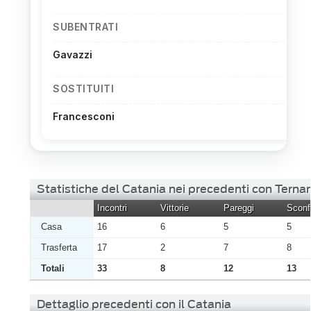
SUBENTRATI
Gavazzi
SOSTITUITI
Francesconi
Statistiche del Catania nei precedenti con Terna
Incontri
Vittorie
Pareggi
Sconfi
Casa
16
6
5
5
Trasferta
17
2
7
8
Totali
33
8
12
13
Dettaglio precedenti con il Catania