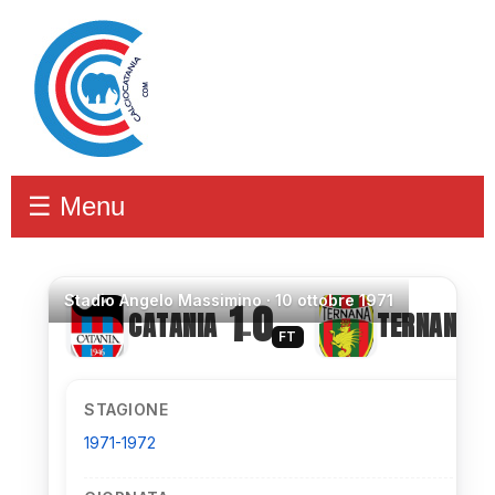
☰ Menu
Stadio
Angelo Massimino ·
10 ottobre 1971
1
0
CATANIA
TERNANA
–
FT
STAGIONE
1971-1972