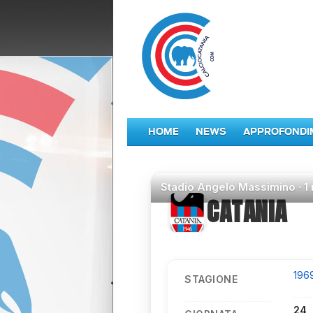
HOME
NEWS
APPROFONDI
Stadio
Angelo Massimino ·
1
CATANIA
196
STAGIONE
24