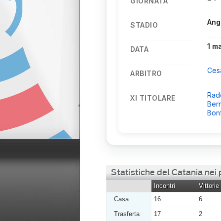
GIORNATA
Ang
STADIO
1 m
DATA
Ces
ARBITRO
Rad
XI TITOLARE
Ber
Bonf
Statistiche del Catania nei
Incontri
Vittorie
Casa
16
6
Trasferta
17
2