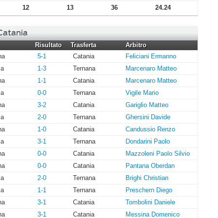
12
13
36
24.24
 Catania
Risultato
Trasferta
Arbitro
na
5-1
Catania
Feliciani Ermanno
ia
1-3
Ternana
Marcenaro Matteo
na
1-1
Catania
Marcenaro Matteo
ia
0-0
Ternana
Vigile Mario
na
3-2
Catania
Gariglio Matteo
ia
2-0
Ternana
Ghersini Davide
na
1-0
Catania
Candussio Renzo
ia
3-1
Ternana
Dondarini Paolo
na
0-0
Catania
Mazzoleni Paolo Silvio
na
0-0
Catania
Pantana Oberdan
ia
2-0
Ternana
Brighi Christian
ia
1-1
Ternana
Preschern Diego
na
3-1
Catania
Tombolini Daniele
na
3-1
Catania
Messina Domenico