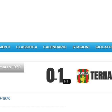
MENTI
CLASSIFICA
CALENDARIO
STAGIONI
GIOCATO
0
1
 marzo 1970
–
TERNA
FT
9-1970