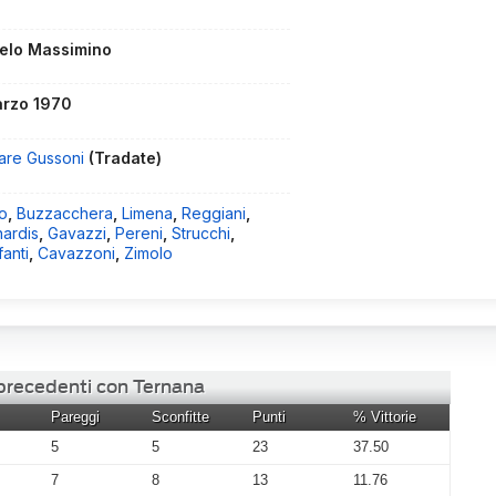
elo Massimino
arzo 1970
are Gussoni
(Tradate)
o
,
Buzzacchera
,
Limena
,
Reggiani
,
nardis
,
Gavazzi
,
Pereni
,
Strucchi
,
anti
,
Cavazzoni
,
Zimolo
 precedenti con Ternana
Pareggi
Sconfitte
Punti
% Vittorie
5
5
23
37.50
7
8
13
11.76