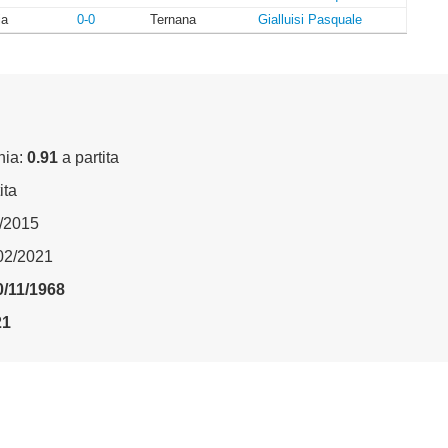
ia
0-0
Ternana
Gialluisi Pasquale
nia:
0.91
a partita
ita
4/2015
/02/2021
0/11/1968
21