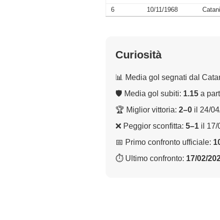
6
10/11/1968
Catan
Curiosità
📊 Media gol segnati dal Cata
🛡 Media gol subiti:
1.15
a part
🏆 Miglior vittoria:
2–0
il 24/0
❌ Peggior sconfitta:
5–1
il 17
📅 Primo confronto ufficiale:
1
⏱ Ultimo confronto:
17/02/20