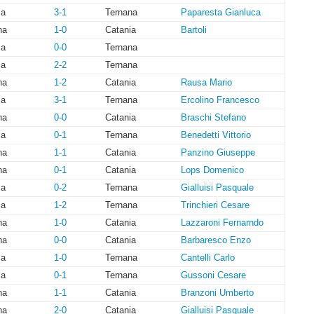
ia
3-1
Ternana
Paparesta Gianluca
na
1-0
Catania
Bartoli
ia
0-0
Ternana
ia
2-2
Ternana
na
1-2
Catania
Rausa Mario
ia
3-1
Ternana
Ercolino Francesco
na
0-0
Catania
Braschi Stefano
ia
0-1
Ternana
Benedetti Vittorio
na
1-1
Catania
Panzino Giuseppe
na
0-1
Catania
Lops Domenico
ia
0-2
Ternana
Gialluisi Pasquale
ia
1-2
Ternana
Trinchieri Cesare
na
1-0
Catania
Lazzaroni Fernarndo
na
0-0
Catania
Barbaresco Enzo
ia
1-0
Ternana
Cantelli Carlo
ia
0-1
Ternana
Gussoni Cesare
na
1-1
Catania
Branzoni Umberto
na
2-0
Catania
Gialluisi Pasquale