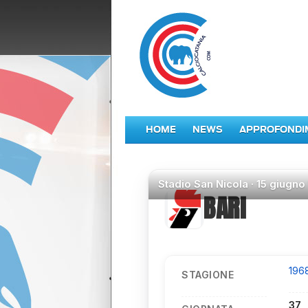
HOME
NEWS
APPROFONDI
Stadio
San Nicola ·
15 giugno
BARI
196
STAGIONE
37