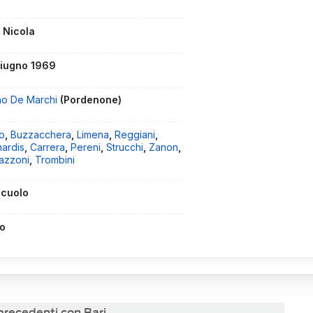
 Nicola
giugno 1969
no De Marchi
(Pordenone)
o
,
Buzzacchera
,
Limena
,
Reggiani
,
nardis
,
Carrera
,
Pereni
,
Strucchi
,
Zanon
,
azzoni
,
Trombini
scuolo
o
 precedenti con Bari