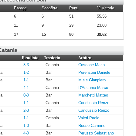
Pareggi
Sconfitte
Punti
% Vittorie
6
6
51
55.56
11
9
29
23.08
17
15
80
39.62
 Catania
Risultato
Trasferta
Arbitro
3-3
Catania
Cascone Mario
ia
1-2
Bari
Perenzoni Daniele
ia
1-1
Bari
Miele Gianpiero
4-1
Catania
D'Ascanio Marco
ia
0-0
Bari
Marchetti Matteo
1-1
Catania
Candussio Renzo
ia
2-3
Bari
Candussio Renzo
1-1
Catania
Valeri Paolo
ia
1-0
Bari
Russo Carmine
ia
4-0
Bari
Peruzzo Sebastiano