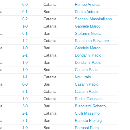
0-0
Catania
Romeo Andrea
ia
0-1
Bari
Dattilo Antonio
0-2
Catania
Saccani Massimiliano
1-0
Catania
Gabriele Marco
ia
0-1
Bari
Stefanini Nicola
1-2
Catania
Racalbuto Salvatore
ia
1-0
Bari
Gabriele Marco
2-1
Catania
Dondarini Paolo
ia
1-0
Bari
Dondarini Paolo
ia
1-0
Bari
Casarin Paolo
1-1
Catania
Novi Italo
ia
0-0
Bari
Casarin Paolo
2-1
Catania
Casarin Paolo
1-0
Catania
Redini Giancarlo
ia
3-0
Bari
Bianciardi Roberto
2-1
Catania
Ciulli Massimo
ia
2-1
Bari
Pairetto Pierluigi
ia
1-0
Bari
Patrussi Piero