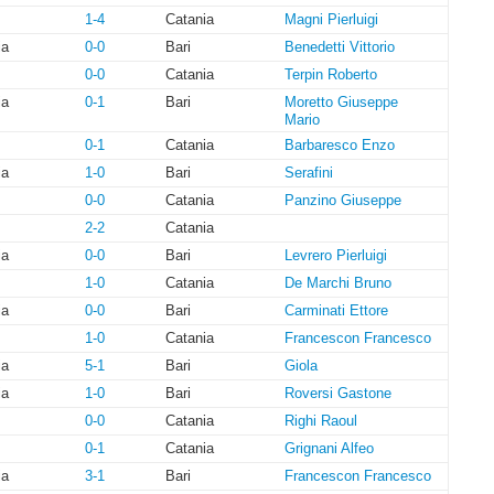
1-4
Catania
Magni Pierluigi
ia
0-0
Bari
Benedetti Vittorio
0-0
Catania
Terpin Roberto
ia
0-1
Bari
Moretto Giuseppe
Mario
0-1
Catania
Barbaresco Enzo
ia
1-0
Bari
Serafini
0-0
Catania
Panzino Giuseppe
2-2
Catania
ia
0-0
Bari
Levrero Pierluigi
1-0
Catania
De Marchi Bruno
ia
0-0
Bari
Carminati Ettore
1-0
Catania
Francescon Francesco
ia
5-1
Bari
Giola
ia
1-0
Bari
Roversi Gastone
0-0
Catania
Righi Raoul
0-1
Catania
Grignani Alfeo
ia
3-1
Bari
Francescon Francesco