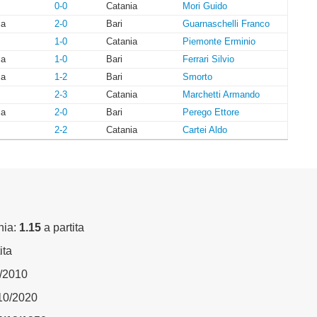
0-0
Catania
Mori Guido
ia
2-0
Bari
Guarnaschelli Franco
1-0
Catania
Piemonte Erminio
ia
1-0
Bari
Ferrari Silvio
ia
1-2
Bari
Smorto
2-3
Catania
Marchetti Armando
ia
2-0
Bari
Perego Ettore
2-2
Catania
Cartei Aldo
nia:
1.15
a partita
ita
2/2010
/10/2020