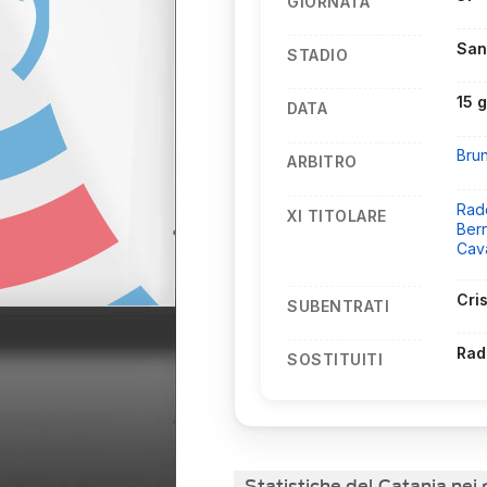
GIORNATA
San
STADIO
15 
DATA
Bru
ARBITRO
Rad
XI TITOLARE
Ber
Cav
Cri
SUBENTRATI
Rad
SOSTITUITI
Statistiche del Catania nei