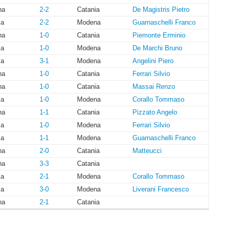
na
2-2
Catania
De Magistris Pietro
ia
2-2
Modena
Guarnaschelli Franco
na
1-0
Catania
Piemonte Erminio
ia
1-0
Modena
De Marchi Bruno
ia
3-1
Modena
Angelini Piero
na
1-0
Catania
Ferrari Silvio
na
1-0
Catania
Massai Renzo
ia
1-0
Modena
Corallo Tommaso
na
1-1
Catania
Pizzato Angelo
ia
1-0
Modena
Ferrari Silvio
ia
1-1
Modena
Guarnaschelli Franco
na
2-0
Catania
Matteucci
na
3-3
Catania
ia
2-1
Modena
Corallo Tommaso
ia
3-0
Modena
Liverani Francesco
na
2-1
Catania