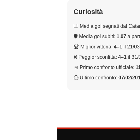
Curiosità
📊 Media gol segnati dal Cata
🛡 Media gol subiti:
1.07
a part
🏆 Miglior vittoria:
4–1
il 21/0
❌ Peggior sconfitta:
4–1
il 31
📅 Primo confronto ufficiale:
1
⏱ Ultimo confronto:
07/02/20