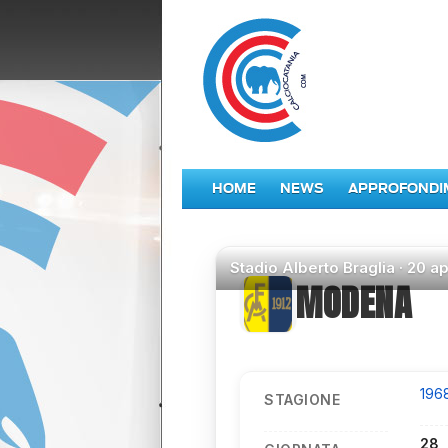
HOME
NEWS
APPROFONDI
Stadio
Alberto Braglia ·
20 ap
MODENA
196
STAGIONE
28