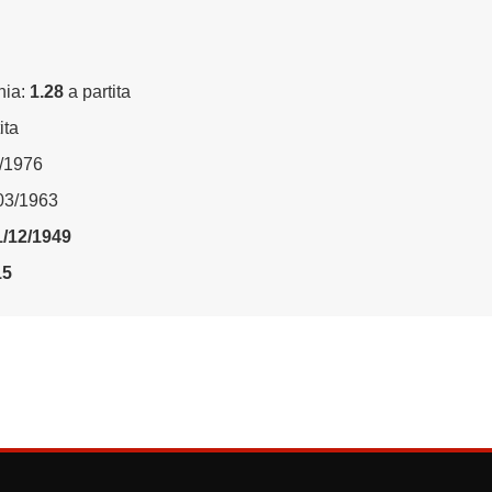
nia:
1.28
a partita
ita
3/1976
/03/1963
1/12/1949
15