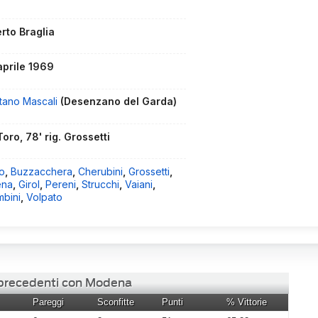
erto Braglia
aprile 1969
tano Mascali
(Desenzano del Garda)
Toro, 78' rig. Grossetti
o
,
Buzzacchera
,
Cherubini
,
Grossetti
,
ena
,
Girol
,
Pereni
,
Strucchi
,
Vaiani
,
mbini
,
Volpato
i precedenti con Modena
Pareggi
Sconfitte
Punti
% Vittorie