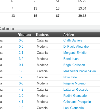
6
2
51
65.22
7
13
16
13.04
13
15
67
39.13
 Catania
Risultato
Trasferta
Arbitro
na
0-0
Catania
Chiffi Daniele
ia
0-0
Modena
Di Paolo Aleandro
na
2-1
Catania
Morganti Emidio
ia
3-2
Modena
Banti Luca
ia
0-1
Modena
Brighi Christian
na
1-0
Catania
Mazzoleni Paolo Silvio
na
1-0
Catania
Novi Italo
ia
0-0
Modena
Frigerio Moreno
na
4-2
Catania
Lattanzi Riccardo
ia
1-0
Modena
Redini Giancarlo
ia
4-1
Modena
Colasanti Pasquale
na
1-0
Catania
Lapi Giancarlo