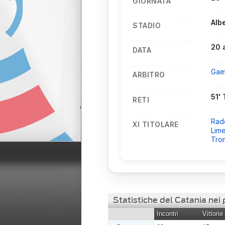
GIORNATA
Alb
STADIO
20 
DATA
Gae
ARBITRO
51' 
RETI
Rad
XI TITOLARE
Lim
Tro
Statistiche del Catania ne
Incontri
Vittorie