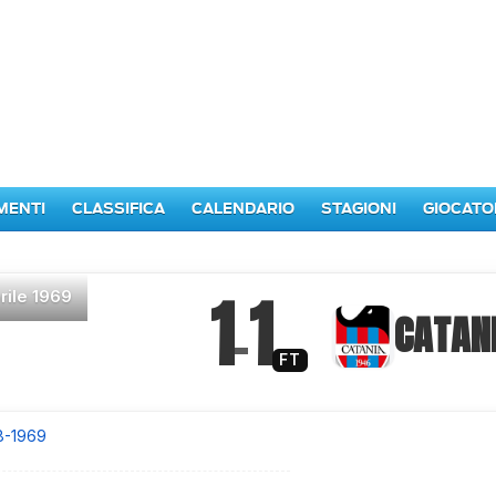
MENTI
CLASSIFICA
CALENDARIO
STAGIONI
GIOCATO
1
1
rile 1969
–
CATAN
FT
8-1969