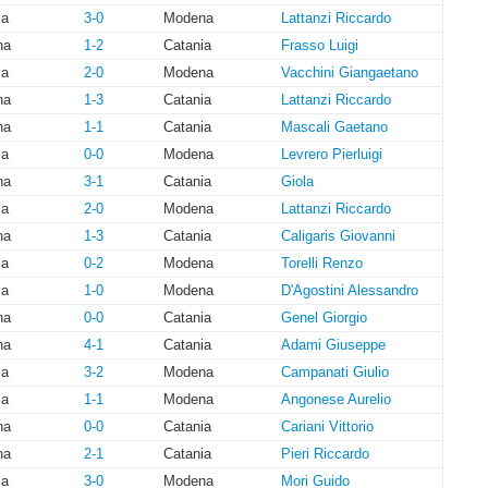
ia
3-0
Modena
Lattanzi Riccardo
na
1-2
Catania
Frasso Luigi
ia
2-0
Modena
Vacchini Giangaetano
na
1-3
Catania
Lattanzi Riccardo
na
1-1
Catania
Mascali Gaetano
ia
0-0
Modena
Levrero Pierluigi
na
3-1
Catania
Giola
ia
2-0
Modena
Lattanzi Riccardo
na
1-3
Catania
Caligaris Giovanni
ia
0-2
Modena
Torelli Renzo
ia
1-0
Modena
D'Agostini Alessandro
na
0-0
Catania
Genel Giorgio
na
4-1
Catania
Adami Giuseppe
ia
3-2
Modena
Campanati Giulio
ia
1-1
Modena
Angonese Aurelio
na
0-0
Catania
Cariani Vittorio
na
2-1
Catania
Pieri Riccardo
ia
3-0
Modena
Mori Guido