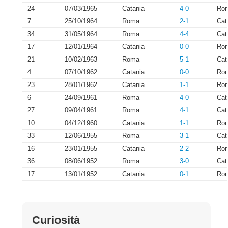
24
07/03/1965
Catania
4-0
Ro
7
25/10/1964
Roma
2-1
Cat
34
31/05/1964
Roma
4-4
Cat
17
12/01/1964
Catania
0-0
Ro
21
10/02/1963
Roma
5-1
Cat
4
07/10/1962
Catania
0-0
Ro
23
28/01/1962
Catania
1-1
Ro
6
24/09/1961
Roma
4-0
Cat
27
09/04/1961
Roma
4-1
Cat
10
04/12/1960
Catania
1-1
Ro
33
12/06/1955
Roma
3-1
Cat
16
23/01/1955
Catania
2-2
Ro
36
08/06/1952
Roma
3-0
Cat
17
13/01/1952
Catania
0-1
Ro
Curiosità