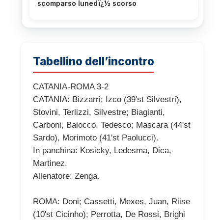
scomparso lunedï¿½ scorso
Tabellino dell’incontro
CATANIA-ROMA 3-2
CATANIA: Bizzarri; Izco (39'st Silvestri),
Stovini, Terlizzi, Silvestre; Biagianti,
Carboni, Baiocco, Tedesco; Mascara (44'st
Sardo), Morimoto (41'st Paolucci).
In panchina: Kosicky, Ledesma, Dica,
Martinez.
Allenatore: Zenga.
ROMA: Doni; Cassetti, Mexes, Juan, Riise
(10'st Cicinho); Perrotta, De Rossi, Brighi