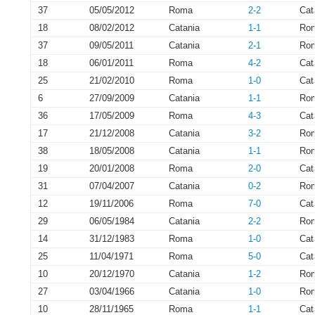
37
05/05/2012
Roma
2-2
Cat
18
08/02/2012
Catania
1-1
Ro
37
09/05/2011
Catania
2-1
Ro
18
06/01/2011
Roma
4-2
Cat
25
21/02/2010
Roma
1-0
Cat
6
27/09/2009
Catania
1-1
Ro
36
17/05/2009
Roma
4-3
Cat
17
21/12/2008
Catania
3-2
Ro
38
18/05/2008
Catania
1-1
Ro
19
20/01/2008
Roma
2-0
Cat
31
07/04/2007
Catania
0-2
Ro
12
19/11/2006
Roma
7-0
Cat
29
06/05/1984
Catania
2-2
Ro
14
31/12/1983
Roma
1-0
Cat
25
11/04/1971
Roma
5-0
Cat
10
20/12/1970
Catania
1-2
Ro
27
03/04/1966
Catania
1-0
Ro
10
28/11/1965
Roma
1-1
Cat