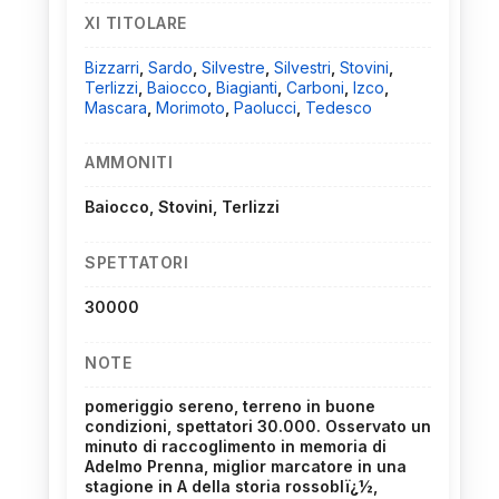
XI TITOLARE
Bizzarri
,
Sardo
,
Silvestre
,
Silvestri
,
Stovini
,
Terlizzi
,
Baiocco
,
Biagianti
,
Carboni
,
Izco
,
Mascara
,
Morimoto
,
Paolucci
,
Tedesco
AMMONITI
Baiocco, Stovini, Terlizzi
SPETTATORI
30000
NOTE
pomeriggio sereno, terreno in buone
condizioni, spettatori 30.000. Osservato un
minuto di raccoglimento in memoria di
Adelmo Prenna, miglior marcatore in una
stagione in A della storia rossoblï¿½,