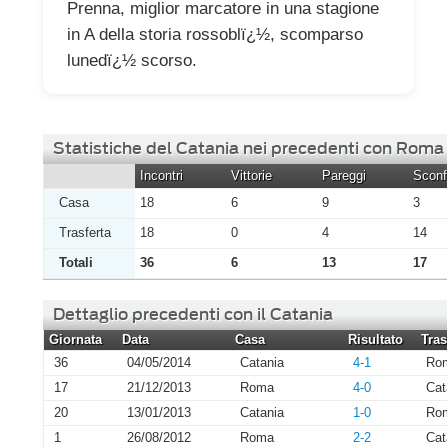
Prenna, miglior marcatore in una stagione
in A della storia rossoblï¿½, scomparso
lunedï¿½ scorso.
Statistiche del Catania nei precedenti con Roma
Incontri
Vittorie
Pareggi
Sconfi
Casa
18
6
9
3
Trasferta
18
0
4
14
Totali
36
6
13
17
Dettaglio precedenti con il Catania
Giornata
Data
Casa
Risultato
Tras
36
04/05/2014
Catania
4-1
Ro
17
21/12/2013
Roma
4-0
Cat
20
13/01/2013
Catania
1-0
Ro
1
26/08/2012
Roma
2-2
Cat