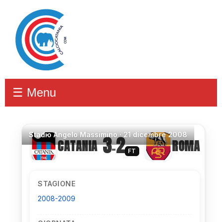
☰ Menu
Stadio
Angelo Massimino ·
21 dicembre 2008
3
2
CATANIA
ROMA
–
FT
STAGIONE
2008-2009