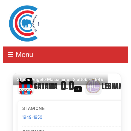
☰ Menu
Stadio
Angelo Massimino ·
2 ottobre 1949
0
0
CATANIA
LEGNANO
–
FT
STAGIONE
1949-1950