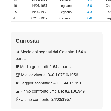
19
14/01/1951
Legnano
5-0
Cat
25
19/02/1950
Legnano
4-3
Cat
4
02/10/1949
Catania
0-0
Leg
Curiosità
📊 Media gol segnati dal Catania:
1.64
a
partita
🛡 Media gol subiti:
1.64
a partita
🏆 Miglior vittoria:
3–0
il 07/10/1956
❌ Peggior sconfitta:
5–0
il 14/01/1951
📅 Primo confronto ufficiale:
02/10/1949
⏱ Ultimo confronto:
24/02/1957