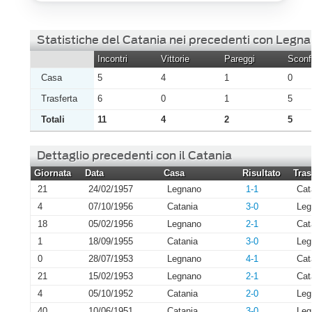
Statistiche del Catania nei precedenti con Legn
Incontri
Vittorie
Pareggi
Sconfi
Casa
5
4
1
0
Trasferta
6
0
1
5
Totali
11
4
2
5
Dettaglio precedenti con il Catania
Giornata
Data
Casa
Risultato
Tras
21
24/02/1957
Legnano
1-1
Cat
4
07/10/1956
Catania
3-0
Leg
18
05/02/1956
Legnano
2-1
Cat
1
18/09/1955
Catania
3-0
Leg
0
28/07/1953
Legnano
4-1
Cat
21
15/02/1953
Legnano
2-1
Cat
4
05/10/1952
Catania
2-0
Leg
40
10/06/1951
Catania
3-0
Leg