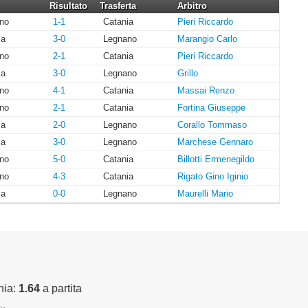
Risultato
Trasferta
Arbitro
no
1-1
Catania
Pieri Riccardo
ia
3-0
Legnano
Marangio Carlo
no
2-1
Catania
Pieri Riccardo
ia
3-0
Legnano
Grillo
no
4-1
Catania
Massai Renzo
no
2-1
Catania
Fortina Giuseppe
ia
2-0
Legnano
Corallo Tommaso
ia
3-0
Legnano
Marchese Gennaro
no
5-0
Catania
Billotti Ermenegildo
no
4-3
Catania
Rigato Gino Iginio
ia
0-0
Legnano
Maurelli Mario
nia:
1.64
a partita