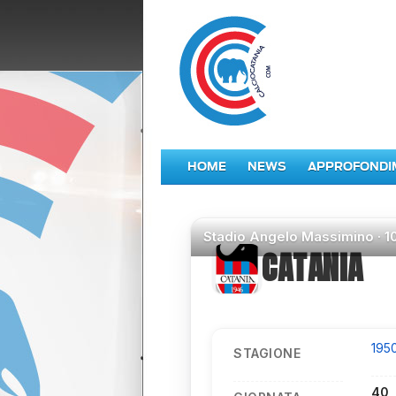
HOME
NEWS
APPROFONDI
Stadio
Angelo Massimino ·
1
CATANIA
195
STAGIONE
40