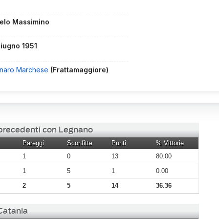
elo Massimino
giugno 1951
naro Marchese
(Frattamaggiore)
i precedenti con Legnano
Pareggi
Sconfitte
Punti
% Vittorie
1
0
13
80.00
1
5
1
0.00
2
5
14
36.36
 Catania