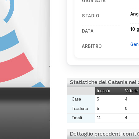
GIORNATA
Ang
STADIO
10 
DATA
Gen
ARBITRO
Statistiche del Catania ne
Incontri
Vittorie
Casa
5
4
Trasferta
6
0
Totali
11
4
Dettaglio precedenti con il