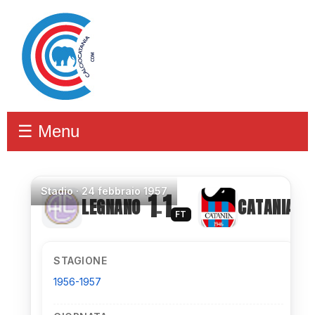
☰ Menu
Stadio
·
24 febbraio 1957
1
1
LEGNANO
CATANIA
–
FT
STAGIONE
1956-1957