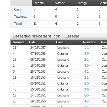
Incontri
Vittorie
Pareggi
Sconfi
Casa
5
4
1
0
Trasferta
6
0
1
5
Totali
11
4
2
5
Dettaglio precedenti con il Catania
Giornata
Data
Casa
Risultato
Tras
21
24/02/1957
Legnano
1-1
Cat
4
07/10/1956
Catania
3-0
Leg
18
05/02/1956
Legnano
2-1
Cat
1
18/09/1955
Catania
3-0
Leg
0
28/07/1953
Legnano
4-1
Cat
21
15/02/1953
Legnano
2-1
Cat
4
05/10/1952
Catania
2-0
Leg
40
10/06/1951
Catania
3-0
Leg
19
14/01/1951
Legnano
5-0
Cat
25
19/02/1950
Legnano
4-3
Cat