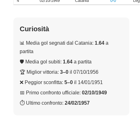
4
02/10/1949
Catania
0-0
Leg
Curiosità
📊 Media gol segnati dal Catania:
1.64
a
partita
🛡 Media gol subiti:
1.64
a partita
🏆 Miglior vittoria:
3–0
il 07/10/1956
❌ Peggior sconfitta:
5–0
il 14/01/1951
📅 Primo confronto ufficiale:
02/10/1949
⏱ Ultimo confronto:
24/02/1957