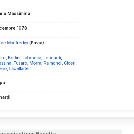
elo Massimino
icembre 1978
are Manfredini
(Pavia)
aro
,
Bertini
,
Labrocca
,
Leonardi
,
assina
,
Fusaro
,
Morra
,
Raimondi
,
Ciceri
,
erio
,
Labellarte
pa
nardi
 precedenti con Barletta