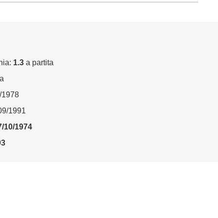
nia:
1.3
a partita
ta
6/1978
/09/1991
7/10/1974
93