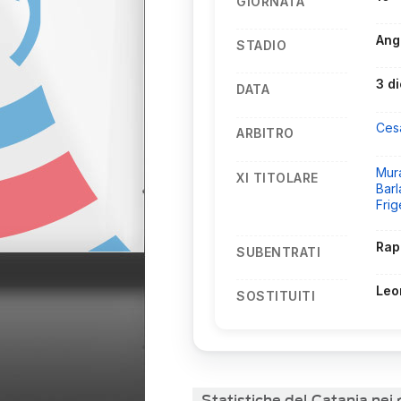
GIORNATA
Ang
STADIO
3 d
DATA
Ces
ARBITRO
Mur
XI TITOLARE
Barl
Frig
Rap
SUBENTRATI
Leo
SOSTITUITI
Statistiche del Catania nei