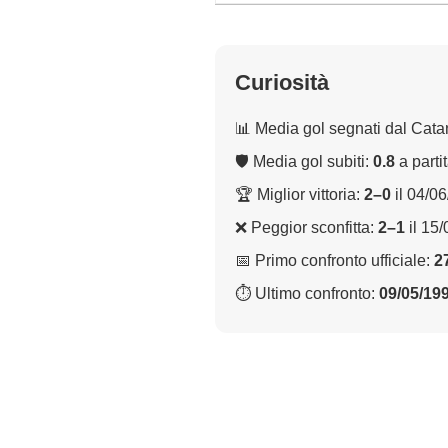
Curiosità
📊 Media gol segnati dal Cata
🛡 Media gol subiti:
0.8
a parti
🏆 Miglior vittoria:
2–0
il 04/0
❌ Peggior sconfitta:
2–1
il 15
📅 Primo confronto ufficiale:
2
⏱ Ultimo confronto:
09/05/19