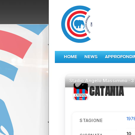
HOME
NEWS
APPROFONDI
Stadio
Angelo Massimino ·
3
CATANIA
197
STAGIONE
10