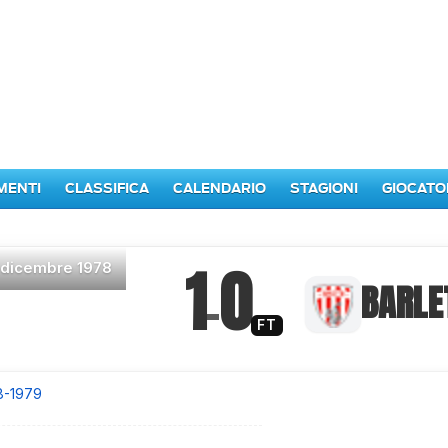
MENTI
CLASSIFICA
CALENDARIO
STAGIONI
GIOCATO
1
0
 dicembre 1978
–
BARLE
FT
8-1979