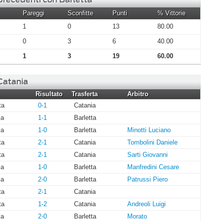
Pareggi
Sconfitte
Punti
% Vittorie
1
0
13
80.00
0
3
6
40.00
1
3
19
60.00
 Catania
Risultato
Trasferta
Arbitro
ta
0-1
Catania
ia
1-1
Barletta
ia
1-0
Barletta
Minotti Luciano
ta
2-1
Catania
Tombolini Daniele
ta
2-1
Catania
Sarti Giovanni
ia
1-0
Barletta
Manfredini Cesare
ia
2-0
Barletta
Patrussi Piero
ta
2-1
Catania
ta
1-2
Catania
Andreoli Luigi
ia
2-0
Barletta
Morato