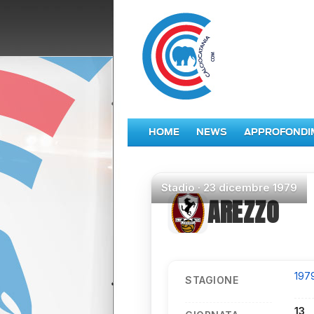
HOME
NEWS
APPROFONDI
Stadio
·
23 dicembre 1979
AREZZO
197
STAGIONE
13