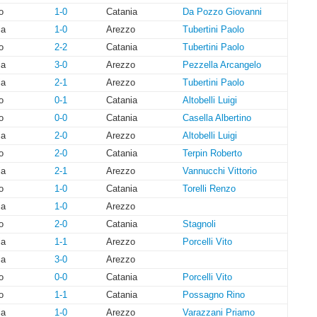
o
1-0
Catania
Da Pozzo Giovanni
ia
1-0
Arezzo
Tubertini Paolo
o
2-2
Catania
Tubertini Paolo
ia
3-0
Arezzo
Pezzella Arcangelo
ia
2-1
Arezzo
Tubertini Paolo
o
0-1
Catania
Altobelli Luigi
o
0-0
Catania
Casella Albertino
ia
2-0
Arezzo
Altobelli Luigi
o
2-0
Catania
Terpin Roberto
ia
2-1
Arezzo
Vannucchi Vittorio
o
1-0
Catania
Torelli Renzo
ia
1-0
Arezzo
o
2-0
Catania
Stagnoli
ia
1-1
Arezzo
Porcelli Vito
ia
3-0
Arezzo
o
0-0
Catania
Porcelli Vito
o
1-1
Catania
Possagno Rino
ia
1-0
Arezzo
Varazzani Priamo