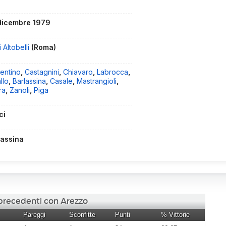
dicembre 1979
i Altobelli
(Roma)
entino
,
Castagnini
,
Chiavaro
,
Labrocca
,
llo
,
Barlassina
,
Casale
,
Mastrangioli
,
ra
,
Zanoli
,
Piga
ci
lassina
 precedenti con Arezzo
Pareggi
Sconfitte
Punti
% Vittorie