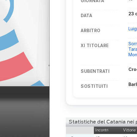
GIORNATA
23 
DATA
Luig
ARBITRO
Sorr
XI TITOLARE
Tara
Mor
Cro
SUBENTRATI
Bar
SOSTITUITI
Statistiche del Catania nei
Incontri
Vittorie