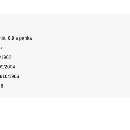
nia:
0.9
a partita
ta
2/1982
/09/2004
9/10/1966
06