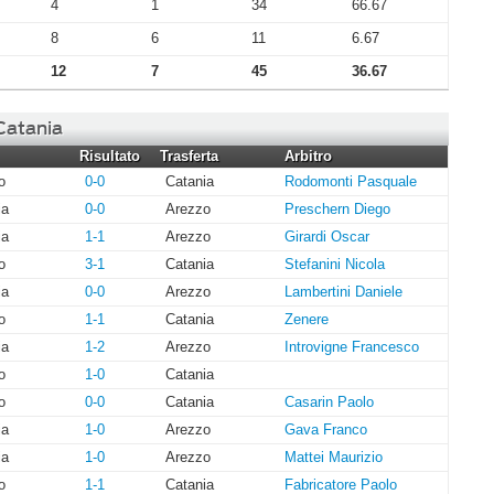
4
1
34
66.67
8
6
11
6.67
12
7
45
36.67
 Catania
Risultato
Trasferta
Arbitro
o
0-0
Catania
Rodomonti Pasquale
ia
0-0
Arezzo
Preschern Diego
ia
1-1
Arezzo
Girardi Oscar
o
3-1
Catania
Stefanini Nicola
ia
0-0
Arezzo
Lambertini Daniele
o
1-1
Catania
Zenere
ia
1-2
Arezzo
Introvigne Francesco
o
1-0
Catania
o
0-0
Catania
Casarin Paolo
ia
1-0
Arezzo
Gava Franco
ia
1-0
Arezzo
Mattei Maurizio
o
1-1
Catania
Fabricatore Paolo