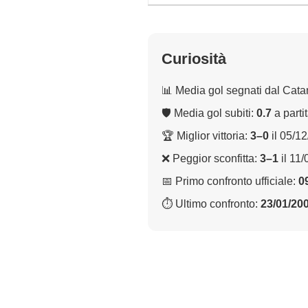
Curiosità
📊 Media gol segnati dal Cata
🛡 Media gol subiti:
0.7
a parti
🏆 Miglior vittoria:
3–0
il 05/1
❌ Peggior sconfitta:
3–1
il 11
📅 Primo confronto ufficiale:
0
⏱ Ultimo confronto:
23/01/20