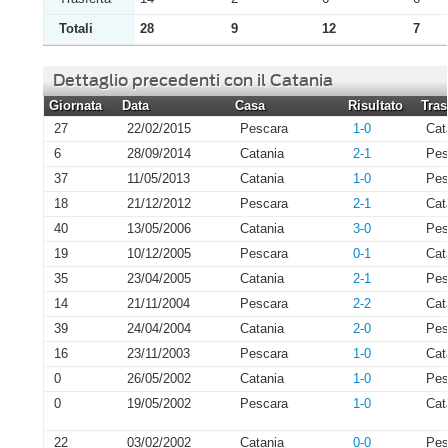
Totali
28
9
12
7
Dettaglio precedenti con il Catania
Giornata
Data
Casa
Risultato
Tras
27
22/02/2015
Pescara
1-0
Cat
6
28/09/2014
Catania
2-1
Pes
37
11/05/2013
Catania
1-0
Pes
18
21/12/2012
Pescara
2-1
Cat
40
13/05/2006
Catania
3-0
Pes
19
10/12/2005
Pescara
0-1
Cat
35
23/04/2005
Catania
2-1
Pes
14
21/11/2004
Pescara
2-2
Cat
39
24/04/2004
Catania
2-0
Pes
16
23/11/2003
Pescara
1-0
Cat
0
26/05/2002
Catania
1-0
Pes
0
19/05/2002
Pescara
1-0
Cat
22
03/02/2002
Catania
0-0
Pes