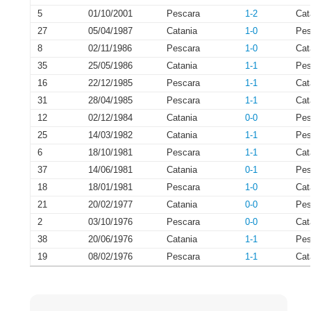
5
01/10/2001
Pescara
1-2
Cat
27
05/04/1987
Catania
1-0
Pes
8
02/11/1986
Pescara
1-0
Cat
35
25/05/1986
Catania
1-1
Pes
16
22/12/1985
Pescara
1-1
Cat
31
28/04/1985
Pescara
1-1
Cat
12
02/12/1984
Catania
0-0
Pes
25
14/03/1982
Catania
1-1
Pes
6
18/10/1981
Pescara
1-1
Cat
37
14/06/1981
Catania
0-1
Pes
18
18/01/1981
Pescara
1-0
Cat
21
20/02/1977
Catania
0-0
Pes
2
03/10/1976
Pescara
0-0
Cat
38
20/06/1976
Catania
1-1
Pes
19
08/02/1976
Pescara
1-1
Cat