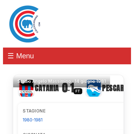
☰ Menu
Stadio
Angelo Massimino ·
14 giugno 1981
0
1
CATANIA
PESCARA
–
FT
STAGIONE
1980-1981