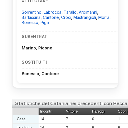
XI TITOLARE
Sorrentino
,
Labrocca
,
Tarallo
,
Ardimanni
,
Barlassina
,
Cantone
,
Croci
,
Mastrangioli
,
Morra
,
Bonesso
,
Piga
SUBENTRATI
Marino, Picone
SOSTITUITI
Bonesso, Cantone
Statistiche del Catania nei precedenti con Pesca
Incontri
Vittorie
Pareggi
Sconfi
Casa
14
7
6
1
Trasferta
14
2
6
6