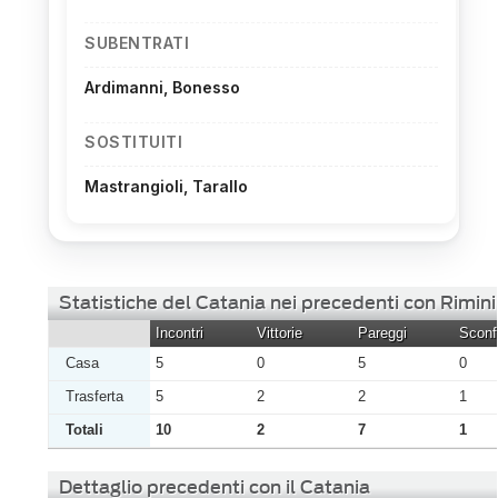
SUBENTRATI
Ardimanni, Bonesso
SOSTITUITI
Mastrangioli, Tarallo
Statistiche del Catania nei precedenti con Rimini
Incontri
Vittorie
Pareggi
Sconfi
Casa
5
0
5
0
Trasferta
5
2
2
1
Totali
10
2
7
1
Dettaglio precedenti con il Catania