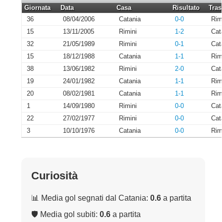
Giornata
Data
Casa
Risultato
Tras
36
08/04/2006
Catania
0-0
Rim
15
13/11/2005
Rimini
1-2
Cat
32
21/05/1989
Rimini
0-1
Cat
15
18/12/1988
Catania
1-1
Rim
38
13/06/1982
Rimini
2-0
Cat
19
24/01/1982
Catania
1-1
Rim
20
08/02/1981
Catania
1-1
Rim
1
14/09/1980
Rimini
0-0
Cat
22
27/02/1977
Rimini
0-0
Cat
3
10/10/1976
Catania
0-0
Rim
Curiosità
📊 Media gol segnati dal Catania:
0.6
a partita
🛡 Media gol subiti:
0.6
a partita