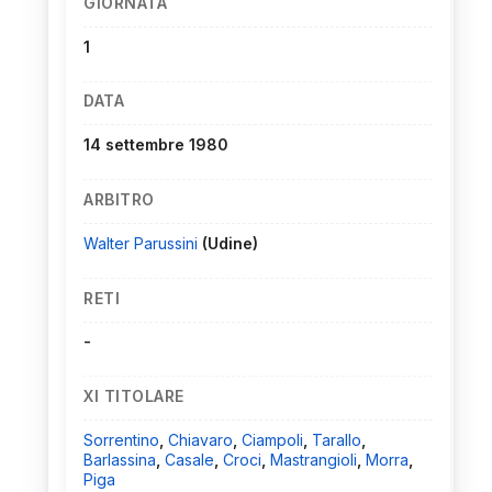
GIORNATA
1
DATA
14 settembre 1980
ARBITRO
Walter Parussini
(Udine)
RETI
-
XI TITOLARE
Sorrentino
,
Chiavaro
,
Ciampoli
,
Tarallo
,
Barlassina
,
Casale
,
Croci
,
Mastrangioli
,
Morra
,
Piga