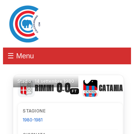
☰ Menu
Stadio
·
14 settembre 1980
0
0
RIMINI
CATANIA
–
FT
STAGIONE
1980-1981