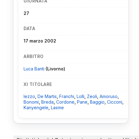
GIORNATA
27
DATA
17 marzo 2002
ARBITRO
Luca Banti
(Livorno)
XI TITOLARE
Iezzo
,
De Martis
,
Franchi
,
Lolli
,
Zeoli
,
Amoruso
,
Bonomi
,
Breda
,
Cordone
,
Pane
,
Baggio
,
Cicconi
,
Kanyengele
,
Lasme