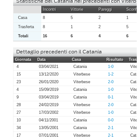
Statistiche del Catania nei precedenti con Viter
Incontri
Vittorie
Pareggi
Sconfi
Casa
8
5
2
1
Trasferta
8
1
2
5
Totali
16
6
4
6
Dettaglio precedenti con il Catania
Giornata
Data
Casa
Risultato
Tras
4
03/04/2021
Catania
1-0
Vit
15
13/12/2020
Viterbese
1-2
Cat
23
26/01/2020
Viterbese
2-0
Cat
4
15/09/2019
Catania
1-0
Vit
9
03/04/2019
Catania
0-1
Vit
28
24/02/2019
Viterbese
2-0
Cat
27
17/03/2002
Viterbese
1-0
Cat
10
04/11/2001
Catania
0-0
Vit
34
13/05/2001
Catania
2-1
Vit
17
07/01/2001
Viterbese
2-1
Cat