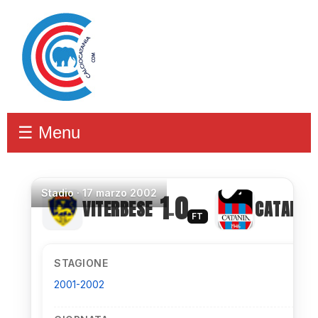
☰ Menu
Stadio
·
17 marzo 2002
1
0
VITERBESE
CATANIA
–
FT
STAGIONE
2001-2002