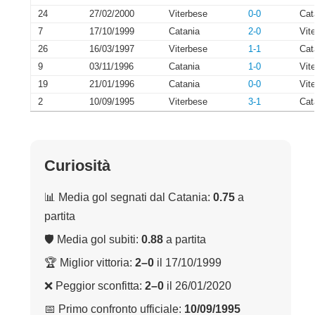
24
27/02/2000
Viterbese
0-0
Cat
7
17/10/1999
Catania
2-0
Vit
26
16/03/1997
Viterbese
1-1
Cat
9
03/11/1996
Catania
1-0
Vit
19
21/01/1996
Catania
0-0
Vit
2
10/09/1995
Viterbese
3-1
Cat
Curiosità
📊 Media gol segnati dal Catania:
0.75
a
partita
🛡 Media gol subiti:
0.88
a partita
🏆 Miglior vittoria:
2–0
il 17/10/1999
❌ Peggior sconfitta:
2–0
il 26/01/2020
📅 Primo confronto ufficiale:
10/09/1995