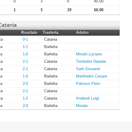
0
3
6
40.00
1
3
19
60.00
 Catania
Risultato
Trasferta
Arbitro
ta
0-1
Catania
ia
1-1
Barletta
ia
1-0
Barletta
Minotti Luciano
ta
2-1
Catania
Tombolini Daniele
ta
2-1
Catania
Sarti Giovanni
ia
1-0
Barletta
Manfredini Cesare
ia
2-0
Barletta
Patrussi Piero
ta
2-1
Catania
ta
1-2
Catania
Andreoli Luigi
ia
2-0
Barletta
Morato