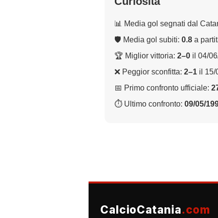
Curiosità
📊 Media gol segnati dal Cata
🛡 Media gol subiti:
0.8
a parti
🏆 Miglior vittoria:
2–0
il 04/0
❌ Peggior sconfitta:
2–1
il 15
📅 Primo confronto ufficiale:
2
⏱ Ultimo confronto:
09/05/19
CalcioCatania
.com