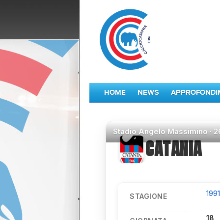
HOME
NEWS
APPROFONDI
Stadio
Angelo Massimino ·
2
CATANIA
199
STAGIONE
18