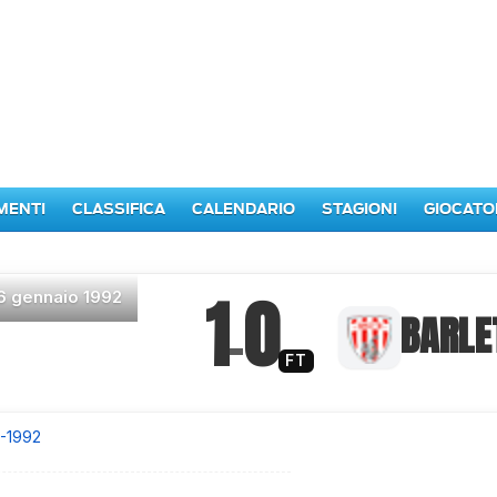
MENTI
CLASSIFICA
CALENDARIO
STAGIONI
GIOCATO
1
0
6 gennaio 1992
–
BARLE
FT
1-1992