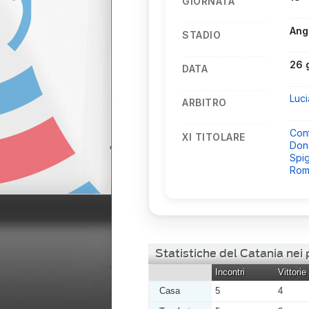
GIORNATA
Ang
STADIO
26 
DATA
Luci
ARBITRO
Cont
XI TITOLARE
Don
Spig
Rom
Statistiche del Catania nei
Incontri
Vittorie
Casa
5
4