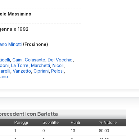
elo Massimino
gennaio 1992
ano Minotti
(Frosinone)
icelli
,
Caini
,
Colasante
,
Del Vecchio
,
doni
,
La Torre
,
Marchetti
,
Nicoli
,
arelli
,
Vanzetto
,
Cipriani
,
Pelosi
,
ano
 precedenti con Barletta
Pareggi
Sconfitte
Punti
% Vittorie
1
0
13
80.00