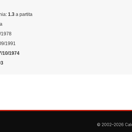
nia:
1.3
a partita
ta
6/1978
/09/1991
7/10/1974
93
© 2002–2026 Calcio