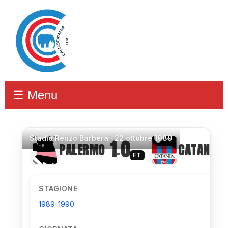
☰ Menu
Stadio
Renzo Barbera ·
22 ottobre 1989
1
0
PALERMO
CATANIA
–
FT
STAGIONE
1989-1990