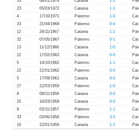
15
06/01/1974
Catania
1-1
Pal
23
05/03/1972
Catania
1-1
Pal
4
17/10/1971
Palermo
1-0
Cat
33
21/04/1968
Palermo
0-0
Cat
12
26/11/1967
Catania
1-2
Pal
32
07/05/1967
Palermo
0-1
Cat
13
11/12/1966
Catania
1-0
Pal
22
17/02/1963
Catania
0-0
Pal
5
14/10/1962
Palermo
1-1
Cat
22
21/01/1962
Palermo
0-0
Cat
5
17/09/1961
Catania
0-0
Pal
27
22/03/1959
Palermo
1-0
Cat
8
09/11/1958
Catania
0-0
Pal
25
16/03/1958
Catania
0-0
Pal
8
03/11/1957
Palermo
1-1
Cat
33
03/06/1956
Palermo
3-3
Cat
16
22/01/1956
Catania
1-1
Pal