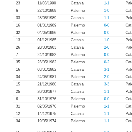
23
11/03/1990
Catania
1-1
Pal
6
22/10/1989
Palermo
1-0
Cat
33
28/05/1989
Catania
1-1
Pal
16
01/01/1989
Palermo
0-0
Cat
32
04/05/1986
Palermo
0-0
Cat
13
01/12/1985
Catania
1-0
Pal
26
20/03/1983
Catania
2-0
Pal
7
24/10/1982
Palermo
0-0
Cat
35
23/05/1982
Palermo
0-2
Cat
16
03/01/1982
Catania
3-1
Pal
34
24/05/1981
Palermo
2-0
Cat
15
21/12/1980
Catania
3-3
Pal
25
20/03/1977
Catania
1-1
Pal
6
31/10/1976
Palermo
0-0
Cat
31
02/05/1976
Palermo
1-1
Cat
12
14/12/1975
Catania
1-1
Pal
34
19/05/1974
Palermo
1-1
Cat