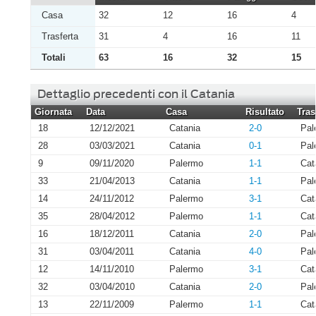
Casa
32
12
16
4
Trasferta
31
4
16
11
Totali
63
16
32
15
Dettaglio precedenti con il Catania
Giornata
Data
Casa
Risultato
Tras
18
12/12/2021
Catania
2-0
Pal
28
03/03/2021
Catania
0-1
Pal
9
09/11/2020
Palermo
1-1
Cat
33
21/04/2013
Catania
1-1
Pal
14
24/11/2012
Palermo
3-1
Cat
35
28/04/2012
Palermo
1-1
Cat
16
18/12/2011
Catania
2-0
Pal
31
03/04/2011
Catania
4-0
Pal
12
14/11/2010
Palermo
3-1
Cat
32
03/04/2010
Catania
2-0
Pal
13
22/11/2009
Palermo
1-1
Cat