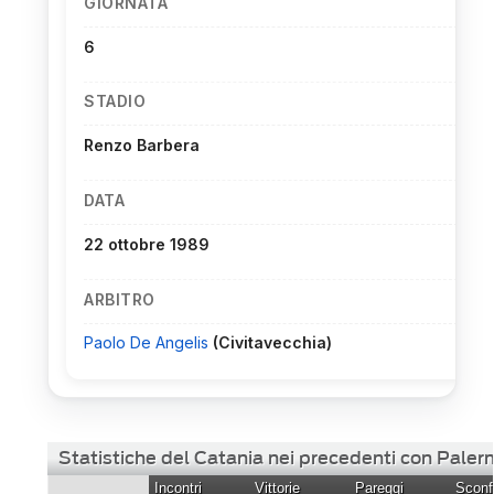
GIORNATA
6
STADIO
Renzo Barbera
DATA
22 ottobre 1989
ARBITRO
Paolo De Angelis
(Civitavecchia)
Statistiche del Catania nei precedenti con Pale
Incontri
Vittorie
Pareggi
Sconfi