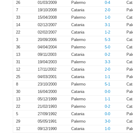
26
01/03/2009
Palermo
0-4
Cat
7
19/10/2008
Catania
2-0
Pal
33
15/04/2008
Palermo
1-0
Cat
14
02/12/2007
Catania
3-1
Pal
22
02/02/2007
Catania
1-2
Pal
3
20/09/2006
Palermo
5-3
Cat
36
04/04/2004
Palermo
5-0
Cat
13
09/11/2003
Catania
0-2
Pal
31
19/04/2003
Palermo
3-3
Cat
12
17/11/2002
Catania
2-0
Pal
25
04/03/2001
Catania
1-1
Pal
8
23/10/2000
Palermo
5-1
Cat
30
16/04/2000
Catania
0-0
Pal
13
05/12/1999
Palermo
1-1
Cat
22
21/02/1993
Palermo
0-2
Cat
5
27/09/1992
Catania
0-0
Pal
29
05/05/1991
Palermo
3-0
Cat
12
09/12/1990
Catania
1-0
Pal