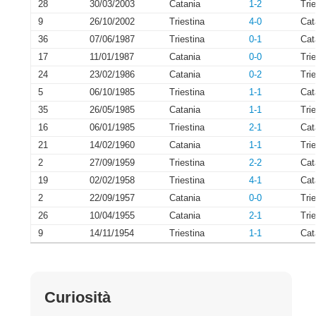
28
30/03/2003
Catania
1-2
Tri
9
26/10/2002
Triestina
4-0
Cat
36
07/06/1987
Triestina
0-1
Cat
17
11/01/1987
Catania
0-0
Tri
24
23/02/1986
Catania
0-2
Tri
5
06/10/1985
Triestina
1-1
Cat
35
26/05/1985
Catania
1-1
Tri
16
06/01/1985
Triestina
2-1
Cat
21
14/02/1960
Catania
1-1
Tri
2
27/09/1959
Triestina
2-2
Cat
19
02/02/1958
Triestina
4-1
Cat
2
22/09/1957
Catania
0-0
Tri
26
10/04/1955
Catania
2-1
Tri
9
14/11/1954
Triestina
1-1
Cat
Curiosità