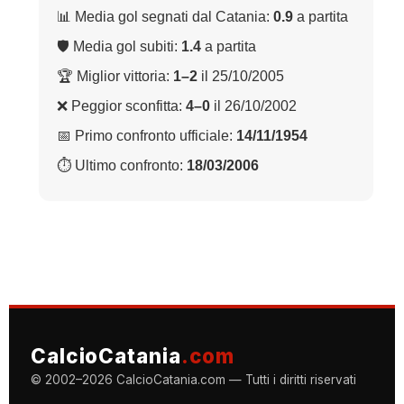
📊 Media gol segnati dal Catania:
0.9
a partita
🛡 Media gol subiti:
1.4
a partita
🏆 Miglior vittoria:
1–2
il 25/10/2005
❌ Peggior sconfitta:
4–0
il 26/10/2002
📅 Primo confronto ufficiale:
14/11/1954
⏱ Ultimo confronto:
18/03/2006
CalcioCatania
.com
© 2002–2026 CalcioCatania.com — Tutti i diritti riservati