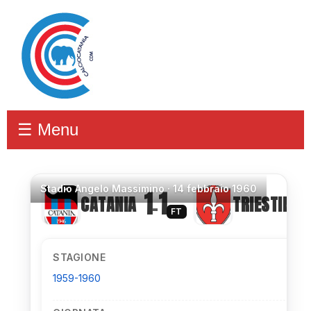
☰ Menu
Stadio
Angelo Massimino ·
14 febbraio 1960
1
1
CATANIA
TRIESTINA
–
FT
STAGIONE
1959-1960