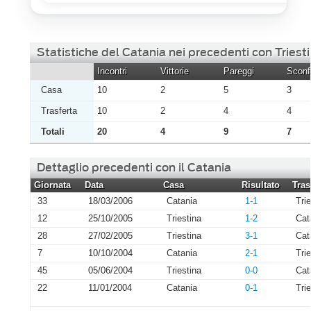
Statistiche del Catania nei precedenti con Triest
Incontri
Vittorie
Pareggi
Sconfi
Casa
10
2
5
3
Trasferta
10
2
4
4
Totali
20
4
9
7
Dettaglio precedenti con il Catania
Giornata
Data
Casa
Risultato
Tras
33
18/03/2006
Catania
1-1
Tri
12
25/10/2005
Triestina
1-2
Cat
28
27/02/2005
Triestina
3-1
Cat
7
10/10/2004
Catania
2-1
Tri
45
05/06/2004
Triestina
0-0
Cat
22
11/01/2004
Catania
0-1
Tri