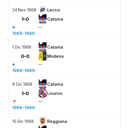
24 Nov 1968
Lecco
1–0
Catania
●
—
1968-1969
1 Dic 1968
Catania
0–0
Modena
●
—
1968-1969
8 Dic 1968
Catania
1–0
Livorno
▼
—
1968-1969
15 Dic 1968
Reggiana