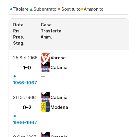
●
▲
▼
■
Titolare
Subentrato
Sostituito
Ammonito
Data
Casa
Ris.
Trasferta
Pres.
Amm.
Stag.
25 Set 1966
Varese
1–0
Catania
●
—
1966-1967
31 Dic 1966
Catania
0–2
Modena
●
—
1966-1967