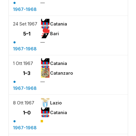
●
—
1967-1968
24 Set 1967
Catania
5–1
Bari
●
—
1967-1968
1 Ott 1967
Catania
1–3
Catanzaro
●
—
1967-1968
8 Ott 1967
Lazio
1–0
Catania
●
■
1967-1968