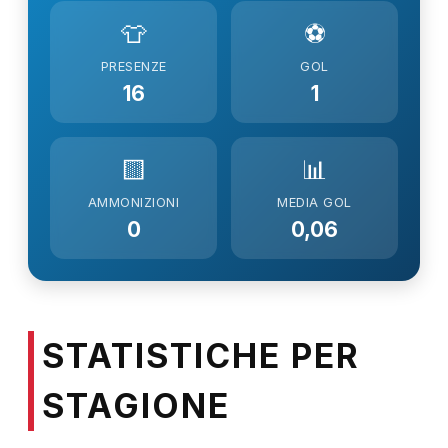
👕
⚽
PRESENZE
GOL
16
1
🟨
📊
AMMONIZIONI
MEDIA GOL
0
0,06
STATISTICHE PER
STAGIONE