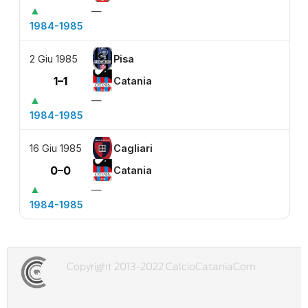
▲
—
1984-1985
2 Giu 1985
Pisa
1–1
Catania
▲
—
1984-1985
16 Giu 1985
Cagliari
0–0
Catania
▲
—
1984-1985
Copyright 2013-2022 CalcioCataniaCom